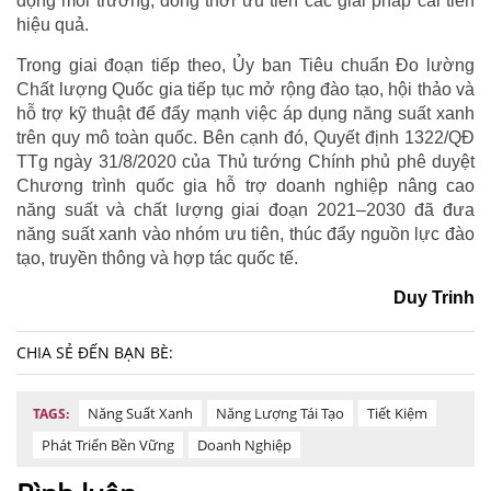
động môi trường, đồng thời ưu tiên các giải pháp cải tiến
hiệu quả.
Trong giai đoạn tiếp theo, Ủy ban Tiêu chuẩn Đo lường
Chất lượng Quốc gia tiếp tục mở rộng đào tạo, hội thảo và
hỗ trợ kỹ thuật để đẩy mạnh việc áp dụng năng suất xanh
trên quy mô toàn quốc. Bên cạnh đó, Quyết định 1322/QĐ
TTg ngày 31/8/2020 của Thủ tướng Chính phủ phê duyệt
Chương trình quốc gia hỗ trợ doanh nghiệp nâng cao
năng suất và chất lượng giai đoạn 2021–2030 đã đưa
năng suất xanh vào nhóm ưu tiên, thúc đẩy nguồn lực đào
tạo, truyền thông và hợp tác quốc tế.
Duy Trinh
CHIA SẺ ĐẾN BẠN BÈ:
Năng Suất Xanh
Năng Lượng Tái Tạo
Tiết Kiệm
TAGS:
Phát Triển Bền Vững
Doanh Nghiệp