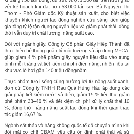
khoảng 750 tấn bông, dư sức vượt 1.300 tấn sản lượng so
với kế hoạch khi đạt hơn 53.000 tấn sợi. Bà Nguyễn Thị
Thơm - Phó Giám đốc Kỹ thuật sản xuất, cho biết việc
khuyến khích người lao động nghiên cứu sáng kiến giúp
gia tăng tỷ lệ tận dụng nguyên liệu và giảm phát thải, đồng
thời vẫn duy trì chất lượng, năng suất cao.
Đối với ngành giấy, Công ty Cổ phần Giấy Hiệp Thành đã
thực hiện hệ thống quản lý môi trường và áp dụng MFCA,
giúp giảm 4 % phế phẩm giấy nguyên liệu đầu vào trung
bình mỗi tháng và tiết kiệm chi phí điện năng, nhiên liệu tại
khu vực lò hơi gần 140 triệu đồng/năm.
Thực phẩm tươi sống cũng hưởng lợi từ năng suất xanh,
đơn cử Công ty TNHH Rau Quả Hùng Hậu áp dụng các
giải pháp tiết kiệm nước và điện, giảm 15 % tiêu thụ, giảm
phế phẩm 33–46 % và tiết kiệm chi phí xử lý chất thải 10
%, đồng thời nâng năng suất lao động khi thời gian thao
tác giảm 16,67 %.
Ngành sắt thép và hàng không quốc tế đã chuyển mình khi
đối mặt cơ chế CBAM, yêu cầu ổn định phát thải và sử