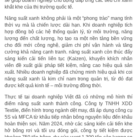
sẽ giúp doanh nghiệp chủ động đáp ứng các tiêu chí xanh
khắt khe của thị trường quốc tế.
Năng suất xanh không phải là một “phong trào” mang tính
thời vụ mà là chiến lược dài hạn. Khi doanh nghiệp tích
hợp đồng bộ các hệ thống quản lý, từ môi trường, năng
lượng đến chất lượng, họ tạo ra một nền tảng bền vững
cho đổi mới công nghệ, giảm chi phí vận hành và tăng
cường khả năng cạnh tranh. năng suất xanh còn thúc đẩy
sáng kiến cải tiến liên tục (Kaizen), khuyến khích nhân
viên đề xuất giải pháp tiết kiệm, nâng cao hiệu quả sản
xuất. Nhiều doanh nghiệp đã chứng minh hiệu quả khi coi
năng suất xanh là kim chỉ nam trong quản trị, từ đó đạt
được kết quả kinh tế – môi trường đồng thời.
Thực tế tại doanh nghiệp Việt đã có những mô hình thí
điểm năng suất xanh thành công. Công ty TNHH XDD
Textile, điển hình trong ngành dệt may, đã áp dụng công cụ
5S và MFCA từ khâu tiếp nhận bông nguyên liệu đến khâu
hoàn thiện sợi. Năm 2024, nhờ các sáng kiến cải tiến khe
hở bông rơi và tối ưu đóng gói, công ty tiết kiệm được