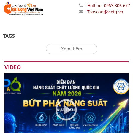
Hotline: 0963.806.677
Toasoan@vietq.vn
TAGS
Xem thêm
VIDEO