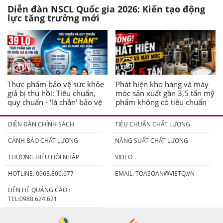
Diễn đàn NSCL Quốc gia 2026: Kiến tạo động
lực tăng trưởng mới
Thực phẩm bảo vệ sức khỏe
Phát hiện kho hàng và máy
giả bị thu hồi: Tiêu chuẩn,
móc sản xuất gần 3,5 tấn mỹ
quy chuẩn - 'lá chắn' bảo vệ
phẩm không có tiêu chuẩn
người tiêu dùng
DIỄN ĐÀN CHÍNH SÁCH
TIÊU CHUẨN CHẤT LƯỢNG
CẢNH BÁO CHẤT LƯỢNG
NĂNG SUẤT CHẤT LƯỢNG
THƯƠNG HIỆU HỘI NHẬP
VIDEO
HOTLINE: 0963.806.677
EMAIL:
TOASOAN@VIETQ.VN
LIÊN HỆ QUẢNG CÁO :
TEL:0988.624.621