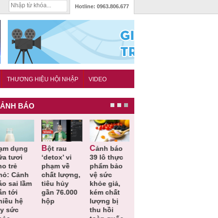
Hotline:
0963.806.677
THƯƠNG HIỆU HỘI NHẬP
VIDEO
ẢNH BÁO
Bột rau
Cảnh báo
Thu hồi đồ
Thu hồi
ữa tươi
‘detox’ vi
39 lô thực
ngủ trẻ em
Cao lỏng
o trẻ
phạm về
phẩm bảo
Michley do
Cảm cúm
hỏ: Cảnh
chất lượng,
vệ sức
không đáp
Bảo
áo sai lầm
tiêu hủy
khỏe giả,
ứng tiêu
Phương
n tới
gần 76.000
kém chất
chuẩn an
không đạ
hiều hệ
hộp
lượng bị
toàn
chất lượn
ụy sức
thu hồi