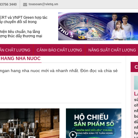
toasoan@vietq.vn
-43756 3440
RT và VNPT Green hợp tác
ẩy chuyển đổi số trong
 nhận nông nghiệp
hiện tiêu chuẩn, hạ tầng
ượng thúc đẩy thương mại
ng nghệ chiến lược
14380-1:2025 về máy
 di động
UẨN CHẤT LƯỢNG
CẢNH BÁO CHẤT LƯỢNG
NĂNG SUẤT CHẤT LƯỢNG
N HANG NHA NUOC
C
về ngan hang nha nuoc mới và nhanh nhất. Đón đọc và chia sẻ
Người tiêu
Cảnh báo
Thu hồi
Sản phẩm
Lạm dụng
g
dùng cần
sản phẩm
toàn quốc
kém chất
s
m
cảnh giác
nhập ngoại
và tiêu hủy
lượng đã
ch
lựa chọn
bị thu hồi
nước rửa
bỏ qua
n
thịt lợn đạt
do mất an
tay dạng
những
b
ạt
tiêu chuẩn
toàn có thể
bọt Layer
bước kiểm
dẫ
ợng
và an toàn
xuất hiện
Clean do
soát nào?
n
tại Việt Nam
sản xuất
l