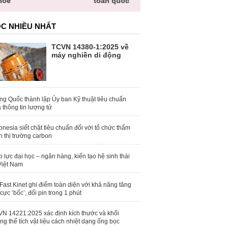
hỏe
toàn quốc
C NHIỀU NHẤT
TCVN 14380-1:2025 về
máy nghiền di động
ng Quốc thành lập Ủy ban Kỹ thuật tiêu chuẩn
 thông tin lượng tử
onesia siết chặt tiêu chuẩn đối với tổ chức thẩm
h thị trường carbon
 lực đại học – ngân hàng, kiến tạo hệ sinh thái
Việt Nam
Fast Kinet ghi điểm toàn diện với khả năng tăng
 cực ‘bốc’, đổi pin trong 1 phút
N 14221:2025 xác định kích thước và khối
ng thể tích vật liệu cách nhiệt dạng ống bọc