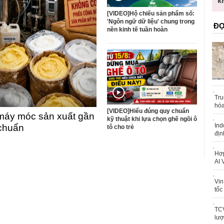
trái phép
k
[VIDEO]Hộ chiếu sản phẩm số:
'Ngôn ngữ dữ liệu' chung trong
ĐỌ
nền kinh tế tuần hoàn
Tru
hóa
[VIDEO]Hiểu đúng quy chuẩn
máy móc sản xuất gần
kỹ thuật khi lựa chọn ghế ngồi ô
Ind
 chuẩn
tô cho trẻ
địn
Hợp
AI 
Vin
tốc
TCV
lượ