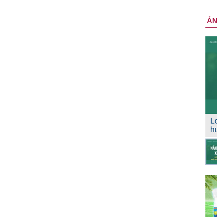
Ả
L
h