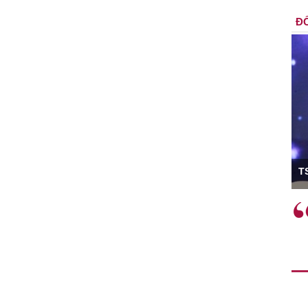
ĐỐ
ó Viện trưởng
T
ệc phải làm
Việc sử dụng hiệu quả chính
và trên thực tế
sách tài khóa không chỉ mang ý
 hành như tăng
nghĩa hỗ trợ ngắn hạn mà còn
a học công
đóng vai trò tạo nền tảng cho
 các cơ chế
tăng trưởng bền vững dài hạn.
i mới sáng tạo,