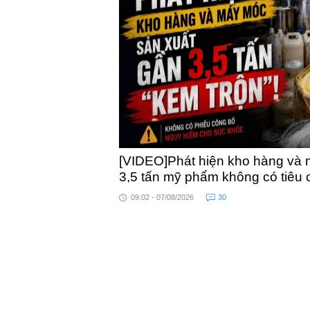
khỏe
toàn quốc
[VIDEO]Phát hiện kho hàng và 
3,5 tấn mỹ phẩm không có tiêu
09:02 - 07/08/2026
30