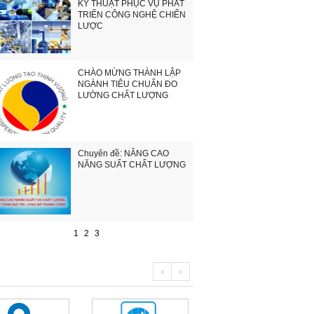
KỸ THUẬT PHỤC VỤ PHÁT
TRIỂN CÔNG NGHỆ CHIẾN
LƯỢC
CHÀO MỪNG THÀNH LẬP
NGÀNH TIÊU CHUẨN ĐO
LƯỜNG CHẤT LƯỢNG
Chuyên đề: NÂNG CAO
NĂNG SUẤT CHẤT LƯỢNG
1
2
3