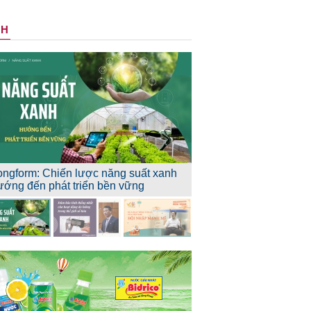
NH
ongform: Chiến lược năng suất xanh
ướng đến phát triển bền vững