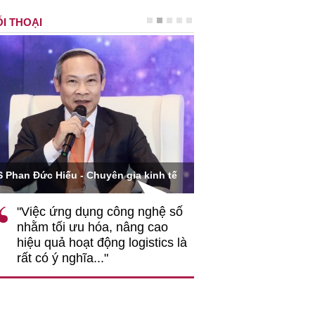
I THOẠI
Ông Hoàng Quang Phòn
S Phan Đức Hiếu - Chuyên gia kinh tế
VCCI
"Việc ứng dụng công nghệ số
""Theo tôi, cần 
nhằm tối ưu hóa, nâng cao
gốc rễ về nhận
hiệu quả hoạt động logistics là
nghiệp cần coi
rất có ý nghĩa..."
động hài hoà là
triển..."