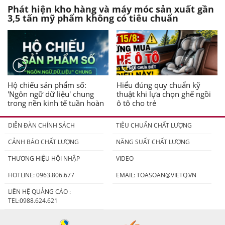
Phát hiện kho hàng và máy móc sản xuất gần
3,5 tấn mỹ phẩm không có tiêu chuẩn
Hộ chiếu sản phẩm số:
Hiểu đúng quy chuẩn kỹ
'Ngôn ngữ dữ liệu' chung
thuật khi lựa chọn ghế ngồi
trong nền kinh tế tuần hoàn
ô tô cho trẻ
DIỄN ĐÀN CHÍNH SÁCH
TIÊU CHUẨN CHẤT LƯỢNG
CẢNH BÁO CHẤT LƯỢNG
NĂNG SUẤT CHẤT LƯỢNG
THƯƠNG HIỆU HỘI NHẬP
VIDEO
HOTLINE: 0963.806.677
EMAIL:
TOASOAN@VIETQ.VN
LIÊN HỆ QUẢNG CÁO :
TEL:0988.624.621