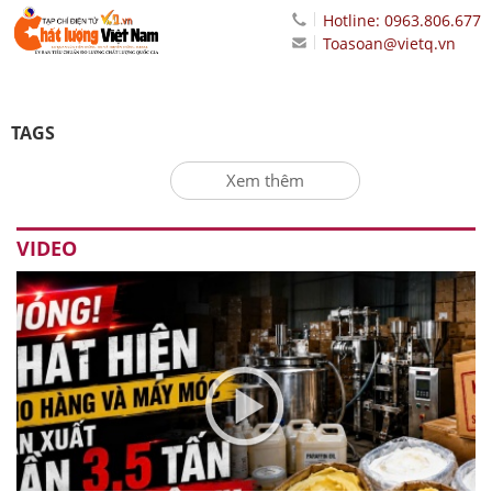
Hotline: 0963.806.677
Toasoan@vietq.vn
TAGS
Xem thêm
VIDEO