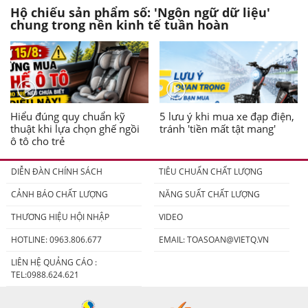
Hộ chiếu sản phẩm số: 'Ngôn ngữ dữ liệu'
chung trong nền kinh tế tuần hoàn
Hiểu đúng quy chuẩn kỹ
5 lưu ý khi mua xe đạp điện,
thuật khi lựa chọn ghế ngồi
tránh 'tiền mất tật mang'
ô tô cho trẻ
DIỄN ĐÀN CHÍNH SÁCH
TIÊU CHUẨN CHẤT LƯỢNG
CẢNH BÁO CHẤT LƯỢNG
NĂNG SUẤT CHẤT LƯỢNG
THƯƠNG HIỆU HỘI NHẬP
VIDEO
HOTLINE: 0963.806.677
EMAIL:
TOASOAN@VIETQ.VN
LIÊN HỆ QUẢNG CÁO :
TEL:0988.624.621