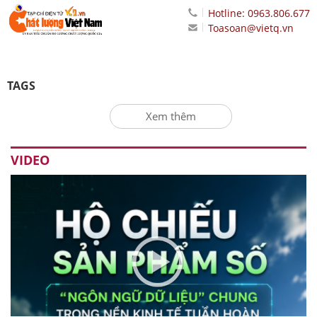
Hotline: 0963.806.677
Toasoan@vietq.vn
TAGS
Xem thêm
VIDEO