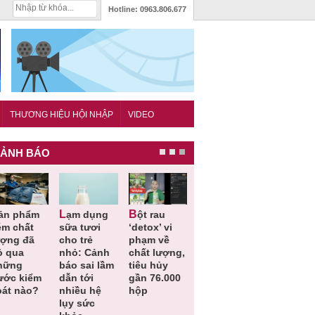
Hotline:
0963.806.677
THƯƠNG HIỆU HỘI NHẬP
VIDEO
ẢNH BÁO
Lạm dụng
Bột rau
Những quy
Thu hồi đồ
ém chất
sữa tươi
‘detox’ vi
định cần
ngủ trẻ e
ượng đã
cho trẻ
phạm về
biết trong
Michley d
ỏ qua
nhỏ: Cảnh
chất lượng,
QCVN
không đá
hững
báo sai lầm
tiêu hủy
25:2025/BCT
ứng tiêu
ước kiểm
dẫn tới
gần 76.000
để hạn chế
chuẩn an
oát nào?
nhiều hệ
hộp
sự cố điện
toàn
lụy sức
khi thi công