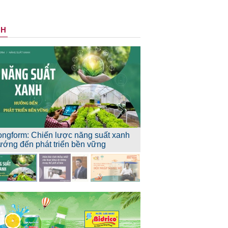
NH
ongform: Chiến lược năng suất xanh
ướng đến phát triển bền vững