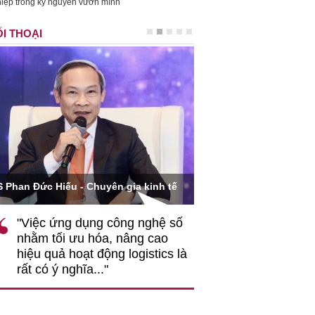
iệp trong kỷ nguyên vươn mình
I THOẠI
Ông Hoàng Quang Phòn
S Phan Đức Hiếu - Chuyên gia kinh tế
VCCI
"Việc ứng dụng công nghệ số
""Theo tôi, cần 
nhằm tối ưu hóa, nâng cao
gốc rễ về nhận
hiệu quả hoạt động logistics là
nghiệp cần coi
rất có ý nghĩa..."
động hài hoà là
triển..."