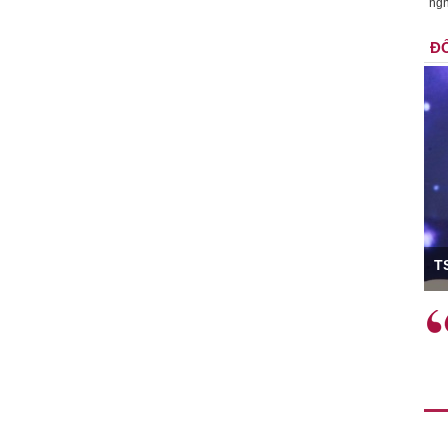
ngh
ĐỐ
ó Viện trưởng
T
ệc phải làm
Việc sử dụng hiệu quả chính
và trên thực tế
sách tài khóa không chỉ mang ý
 hành như tăng
nghĩa hỗ trợ ngắn hạn mà còn
a học công
đóng vai trò tạo nền tảng cho
 các cơ chế
tăng trưởng bền vững dài hạn.
i mới sáng tạo,