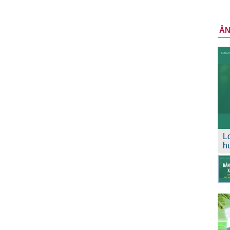
Ả
L
h