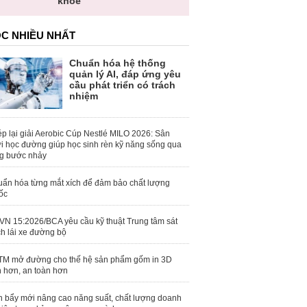
khỏe
C NHIỀU NHẤT
Chuẩn hóa hệ thống
quản lý AI, đáp ứng yêu
cầu phát triển có trách
nhiệm
p lại giải Aerobic Cúp Nestlé MILO 2026: Sân
i học đường giúp học sinh rèn kỹ năng sống qua
g bước nhảy
ẩn hóa từng mắt xích để đảm bảo chất lượng
ốc
N 15:2026/BCA yêu cầu kỹ thuật Trung tâm sát
h lái xe đường bộ
M mở đường cho thế hệ sản phẩm gốm in 3D
 hơn, an toàn hơn
 bẩy mới nâng cao năng suất, chất lượng doanh