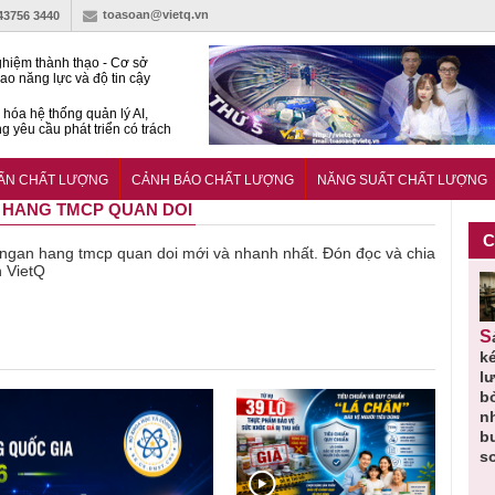
toasoan@vietq.vn
-43756 3440
hiệm thành thạo - Cơ sở
ao năng lực và độ tin cậy
thí nghiệm
hóa hệ thống quản lý AI,
g yêu cầu phát triển có trách
15:2026/BCA yêu cầu kỹ
Trung tâm sát hạch lái xe
UẨN CHẤT LƯỢNG
CẢNH BÁO CHẤT LƯỢNG
NĂNG SUẤT CHẤT LƯỢNG
 bộ
N HANG TMCP QUAN DOI
C
về ngan hang tmcp quan doi mới và nhanh nhất. Đón đọc và chia
n VietQ
Thu hồi
Người tiêu
Cảnh báo
Thu hồi
Sản phẩm
 em
Cao lỏng
dùng cần
sản phẩm
toàn quốc
k
 do
Cảm cúm
cảnh giác
nhập ngoại
và tiêu hủy
l
áp
Bảo
lựa chọn
bị thu hồi
nước rửa
b
u
Phương
thịt lợn đạt
do mất an
tay dạng
n
n
không đạt
tiêu chuẩn
toàn có thể
bọt Layer
b
chất lượng
và an toàn
xuất hiện
Clean do
s
tại Việt Nam
sản xuất