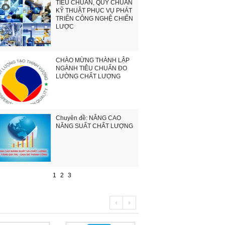
TIÊU CHUẨN, QUY CHUẨN
KỸ THUẬT PHỤC VỤ PHÁT
TRIỂN CÔNG NGHỆ CHIẾN
LƯỢC
CHÀO MỪNG THÀNH LẬP
NGÀNH TIÊU CHUẨN ĐO
LƯỜNG CHẤT LƯỢNG
Chuyên đề: NÂNG CAO
NĂNG SUẤT CHẤT LƯỢNG
1
2
3