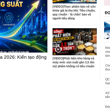
trái phép
[VIDEO]Thực phẩm bảo vệ sức
khỏe giả bị thu hồi: Tiêu chuẩn,
ĐỌ
quy chuẩn - 'lá chắn' bảo vệ
người tiêu dùng
Khé
chơ
từn
 2026: Kiến tạo động
[VIDEO]Phát hiện kho hàng và
máy móc sản xuất gần 3,5 tấn
Chu
mỹ phẩm không có tiêu chuẩn
thu
QCV
hạc
AST
bền
Đòn