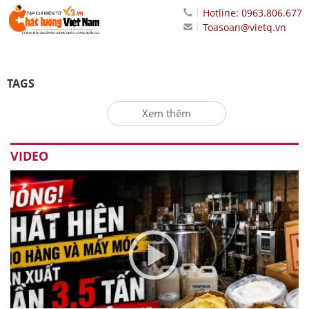
Hotline: 0963.806.677
Toasoan@vietq.vn
TAGS
Xem thêm
VIDEO