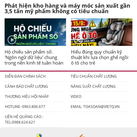
Phát hiện kho hàng và máy móc sản xuất gần
3,5 tấn mỹ phẩm không có tiêu chuẩn
Hộ chiếu sản phẩm số:
Hiểu đúng quy chuẩn kỹ
'Ngôn ngữ dữ liệu' chung
thuật khi lựa chọn ghế ngồi
trong nền kinh tế tuần hoàn
ô tô cho trẻ
DIỄN ĐÀN CHÍNH SÁCH
TIÊU CHUẨN CHẤT LƯỢNG
CẢNH BÁO CHẤT LƯỢNG
NĂNG SUẤT CHẤT LƯỢNG
THƯƠNG HIỆU HỘI NHẬP
VIDEO
HOTLINE: 0963.806.677
EMAIL:
TOASOAN@VIETQ.VN
LIÊN HỆ QUẢNG CÁO :
TEL:0988.624.621