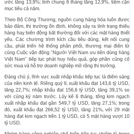
ước tăng 13,9%; tính chung 6 tháng tăng 12,9%, tiệm cận
mục tiêu cả năm.
Theo Bộ Công Thương, nguồn cung hàng hóa luôn được
bảo đảm, thị trường ổn định, không xảy ra tình trạng thiếu
hàng hay biến động bất thường đối với các mặt hàng thiết
yếu. Các chương trình kích cầu tiêu dùng, kết nối cung
cầu, phát triển hệ thống phân phối, thương mại điện tử
cùng Cuộc vận động "Người Việt Nam ưu tiên dùng hàng
Việt Nam" tiếp tục phát huy hiệu quả, góp phần củng cố
sức mua và hỗ trợ doanh nghiệp mở rộng thị trường.
Đáng chú ý, lĩnh vực xuất nhập khẩu tiếp tục là điểm sáng
của nền kinh tế. Riêng quý II, xuất khẩu đạt 143,6 tỷ USD,
tăng 22,7%; nhập khẩu đạt 156,6 tỷ USD, tăng 39,1% so
với cùng kỳ năm trước. Lũy kế 6 tháng, tổng kim ngạch
xuất nhập khẩu đạt gần 549,7 tỷ USD, tăng 27,1%; trong
đó, xuất khẩu đạt 266,52 tỷ USD, tăng 21%, với 29 mặt
hàng đạt kim ngạch trên 1 tỷ USD, có 5 mặt hàng vượt 10
tỷ USD.
Nhóm hàng công nghiệp chế biến tiếp tục chiếm tỷ trọng