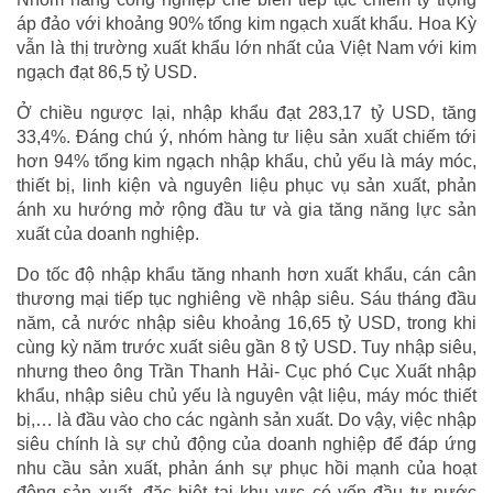
áp đảo với khoảng 90% tổng kim ngạch xuất khẩu. Hoa Kỳ
vẫn là thị trường xuất khẩu lớn nhất của Việt Nam với kim
ngạch đạt 86,5 tỷ USD.
Ở chiều ngược lại, nhập khẩu đạt 283,17 tỷ USD, tăng
33,4%. Đáng chú ý, nhóm hàng tư liệu sản xuất chiếm tới
hơn 94% tổng kim ngạch nhập khẩu, chủ yếu là máy móc,
thiết bị, linh kiện và nguyên liệu phục vụ sản xuất, phản
ánh xu hướng mở rộng đầu tư và gia tăng năng lực sản
xuất của doanh nghiệp.
Do tốc độ nhập khẩu tăng nhanh hơn xuất khẩu, cán cân
thương mại tiếp tục nghiêng về nhập siêu. Sáu tháng đầu
năm, cả nước nhập siêu khoảng 16,65 tỷ USD, trong khi
cùng kỳ năm trước xuất siêu gần 8 tỷ USD. Tuy nhập siêu,
nhưng theo ông Trần Thanh Hải- Cục phó Cục Xuất nhập
khẩu, nhập siêu chủ yếu là nguyên vật liệu, máy móc thiết
bị,… là đầu vào cho các ngành sản xuất. Do vậy, việc nhập
siêu chính là sự chủ động của doanh nghiệp để đáp ứng
nhu cầu sản xuất, phản ánh sự phục hồi mạnh của hoạt
động sản xuất, đặc biệt tại khu vực có vốn đầu tư nước