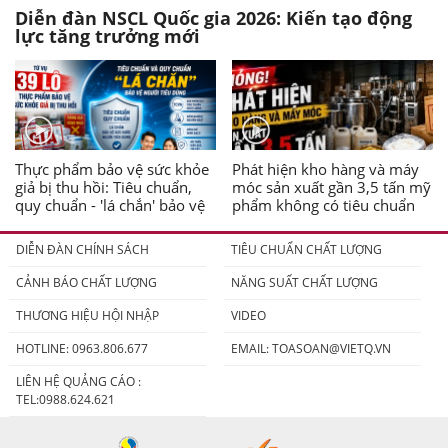
Diễn đàn NSCL Quốc gia 2026: Kiến tạo động
lực tăng trưởng mới
Thực phẩm bảo vệ sức khỏe
Phát hiện kho hàng và máy
giả bị thu hồi: Tiêu chuẩn,
móc sản xuất gần 3,5 tấn mỹ
quy chuẩn - 'lá chắn' bảo vệ
phẩm không có tiêu chuẩn
người tiêu dùng
DIỄN ĐÀN CHÍNH SÁCH
TIÊU CHUẨN CHẤT LƯỢNG
CẢNH BÁO CHẤT LƯỢNG
NĂNG SUẤT CHẤT LƯỢNG
THƯƠNG HIỆU HỘI NHẬP
VIDEO
HOTLINE: 0963.806.677
EMAIL:
TOASOAN@VIETQ.VN
LIÊN HỆ QUẢNG CÁO :
TEL:0988.624.621