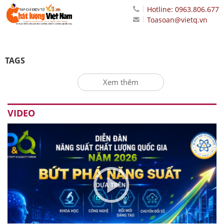
Hotline: 0963.806.677
Toasoan@vietq.vn
TAGS
Xem thêm
VIDEO