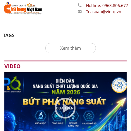
Hotline: 0963.806.677
Toasoan@vietq.vn
TAGS
Xem thêm
VIDEO