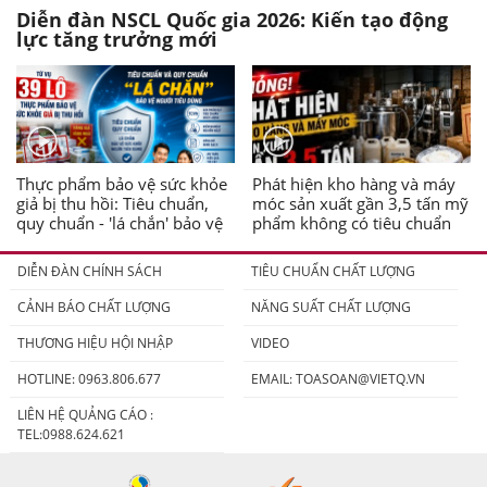
Diễn đàn NSCL Quốc gia 2026: Kiến tạo động
lực tăng trưởng mới
Thực phẩm bảo vệ sức khỏe
Phát hiện kho hàng và máy
giả bị thu hồi: Tiêu chuẩn,
móc sản xuất gần 3,5 tấn mỹ
quy chuẩn - 'lá chắn' bảo vệ
phẩm không có tiêu chuẩn
người tiêu dùng
DIỄN ĐÀN CHÍNH SÁCH
TIÊU CHUẨN CHẤT LƯỢNG
CẢNH BÁO CHẤT LƯỢNG
NĂNG SUẤT CHẤT LƯỢNG
THƯƠNG HIỆU HỘI NHẬP
VIDEO
HOTLINE: 0963.806.677
EMAIL:
TOASOAN@VIETQ.VN
LIÊN HỆ QUẢNG CÁO :
TEL:0988.624.621