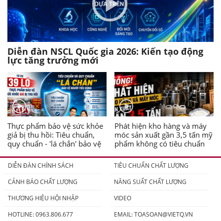
Diễn đàn NSCL Quốc gia 2026: Kiến tạo động
lực tăng trưởng mới
Thực phẩm bảo vệ sức khỏe
Phát hiện kho hàng và máy
giả bị thu hồi: Tiêu chuẩn,
móc sản xuất gần 3,5 tấn mỹ
quy chuẩn - 'lá chắn' bảo vệ
phẩm không có tiêu chuẩn
người tiêu dùng
DIỄN ĐÀN CHÍNH SÁCH
TIÊU CHUẨN CHẤT LƯỢNG
CẢNH BÁO CHẤT LƯỢNG
NĂNG SUẤT CHẤT LƯỢNG
THƯƠNG HIỆU HỘI NHẬP
VIDEO
HOTLINE: 0963.806.677
EMAIL:
TOASOAN@VIETQ.VN