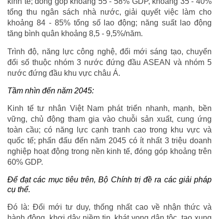
kinh tế; đóng góp khoảng 55 - 58% GDP, khoảng 35 - 40%
tổng thu ngân sách nhà nước, giải quyết việc làm cho
khoảng 84 - 85% tổng số lao động; năng suất lao động
tăng bình quân khoảng 8,5 - 9,5%/năm.
Trình độ, năng lực công nghệ, đổi mới sáng tạo, chuyển
đổi số thuộc nhóm 3 nước đứng đầu ASEAN và nhóm 5
nước đứng đầu khu vực châu Á.
Tầm nhìn đến năm 2045:
Kinh tế tư nhân Việt Nam phát triển nhanh, mạnh, bền
vững, chủ động tham gia vào chuỗi sản xuất, cung ứng
toàn cầu; có năng lực cạnh tranh cao trong khu vực và
quốc tế; phấn đấu đến năm 2045 có ít nhất 3 triệu doanh
nghiệp hoạt động trong nền kinh tế, đóng góp khoảng trên
60% GDP.
Để đạt các mục tiêu trên, Bộ Chính trị đề ra các giải pháp
cụ thể.
Đó là: Đổi mới tư duy, thống nhất cao về nhận thức và
hành động, khơi dậy niềm tin, khát vọng dân tộc, tạo xung