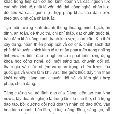
khác trong tiếp cận cơ hội kinh doanh và các nguồn lực
của nền kinh tế, nhất là vốn, đất đai, công nghệ, nhân lực,
dữ liệu và các nguồn lực hợp pháp khác của đất nước
theo quy định của pháp luật.
Tạo môi trường kinh doanh thông thoáng, minh bạch, ốn
định, an toàn, dễ thực thi, chi phí thấp, đạt chuẩn quốc tế,
bảo đảm khả năng cạnh tranh khu vực, toàn câu. Kịp thời
xây dựng, hoàn thiện pháp luật và cơ chế, chính sách đột
phá để khuyến khích kinh tế tư nhân phát triển trong những
lĩnh vực ưu tiên, đầu tư nghiên cứu phát triển, ứng dụng
khoa học công nghệ, đổi mới sáng tạo, chuyển đổi số,
tham gia vào các nhiệm vụ quan trọng, chiến lược của
quốc gia và vươn tầm khu vực, thế giới; thúc đẩy tinh thần
khởi nghiệp sáng tạo, chuyển đổi số và làm giàu hợp
pháp, chính đáng.
Tăng cường vai trò lãnh đạo của Đảng, kiến tạo của Nhà
nước, lấy doanh nghiệp là trung tâm, là chủ thể; chú trọng
đào tạo, bồi dưỡng đội ngũ doanh nhân có đạo đức, văn
hóa kinh doanh, bản lĩnh, trí tuệ, năng động, sáng tạo, nỗ