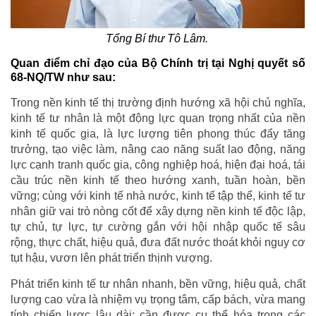
Tổng Bí thư Tô Lâm.
Quan điểm chỉ đạo của Bộ Chính trị tại Nghị quyết số
68-NQ/TW như sau:
Trong nền kinh tế thị trường định hướng xã hội chủ nghĩa,
kinh tế tư nhân là một động lực quan trọng nhất của nền
kinh tế quốc gia, là lực lượng tiên phong thúc đẩy tăng
trưởng, tạo việc làm, nâng cao năng suất lao động, năng
lực cạnh tranh quốc gia, công nghiệp hoá, hiện đại hoá, tái
cầu trúc nền kinh tế theo hướng xanh, tuần hoàn, bền
vững; cùng với kinh tế nhà nước, kinh tế tập thể, kinh tế tư
nhân giữ vai trò nòng cốt để xây dựng nền kinh tế độc lập,
tự chủ, tự lực, tự cường gắn với hội nhập quốc tế sâu
rộng, thực chất, hiệu quả, đưa đất nước thoát khỏi nguy cơ
tụt hậu, vươn lên phát triển thịnh vượng.
Phát triển kinh tế tư nhân nhanh, bền vững, hiệu quả, chất
lượng cao vừa là nhiệm vụ trọng tâm, cấp bách, vừa mang
tính chiến lược lâu dài; cần được cụ thể hóa trong các