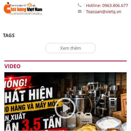
Hotline: 0963.806.677
Toasoan@vietq.vn
TAGS
Xem thêm
VIDEO