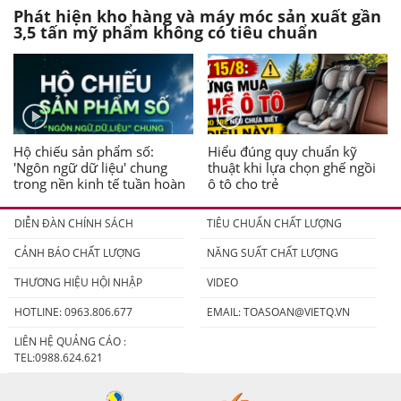
Phát hiện kho hàng và máy móc sản xuất gần
3,5 tấn mỹ phẩm không có tiêu chuẩn
Hộ chiếu sản phẩm số:
Hiểu đúng quy chuẩn kỹ
'Ngôn ngữ dữ liệu' chung
thuật khi lựa chọn ghế ngồi
trong nền kinh tế tuần hoàn
ô tô cho trẻ
DIỄN ĐÀN CHÍNH SÁCH
TIÊU CHUẨN CHẤT LƯỢNG
CẢNH BÁO CHẤT LƯỢNG
NĂNG SUẤT CHẤT LƯỢNG
THƯƠNG HIỆU HỘI NHẬP
VIDEO
HOTLINE: 0963.806.677
EMAIL:
TOASOAN@VIETQ.VN
LIÊN HỆ QUẢNG CÁO :
TEL:0988.624.621