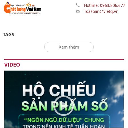
Hotline: 0963.806.677
Toasoan@vietq.vn
TAGS
Xem thêm
VIDEO