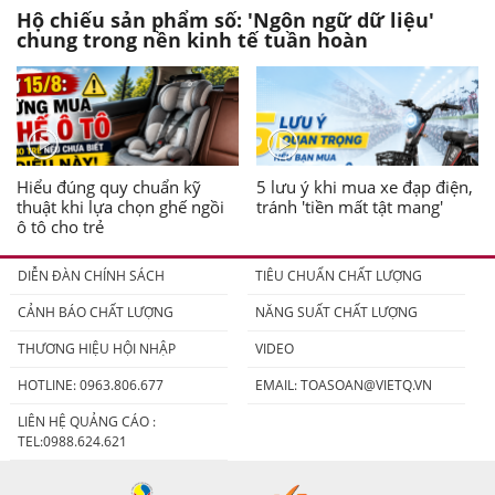
Hộ chiếu sản phẩm số: 'Ngôn ngữ dữ liệu'
chung trong nền kinh tế tuần hoàn
Hiểu đúng quy chuẩn kỹ
5 lưu ý khi mua xe đạp điện,
thuật khi lựa chọn ghế ngồi
tránh 'tiền mất tật mang'
ô tô cho trẻ
DIỄN ĐÀN CHÍNH SÁCH
TIÊU CHUẨN CHẤT LƯỢNG
CẢNH BÁO CHẤT LƯỢNG
NĂNG SUẤT CHẤT LƯỢNG
THƯƠNG HIỆU HỘI NHẬP
VIDEO
HOTLINE: 0963.806.677
EMAIL:
TOASOAN@VIETQ.VN
LIÊN HỆ QUẢNG CÁO :
TEL:0988.624.621