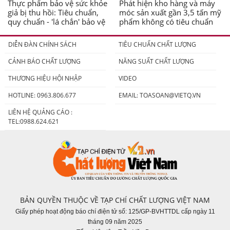
Thực phẩm bảo vệ sức khỏe
Phát hiện kho hàng và máy
giả bị thu hồi: Tiêu chuẩn,
móc sản xuất gần 3,5 tấn mỹ
quy chuẩn - 'lá chắn' bảo vệ
phẩm không có tiêu chuẩn
người tiêu dùng
DIỄN ĐÀN CHÍNH SÁCH
TIÊU CHUẨN CHẤT LƯỢNG
CẢNH BÁO CHẤT LƯỢNG
NĂNG SUẤT CHẤT LƯỢNG
THƯƠNG HIỆU HỘI NHẬP
VIDEO
HOTLINE: 0963.806.677
EMAIL:
TOASOAN@VIETQ.VN
LIÊN HỆ QUẢNG CÁO :
TEL:0988.624.621
BẢN QUYỀN THUỘC VỀ TẠP CHÍ CHẤT LƯỢNG VIỆT NAM
Giấy phép hoạt động báo chí điện tử số: 125/GP-BVHTTDL cấp ngày 11
tháng 09 năm 2025