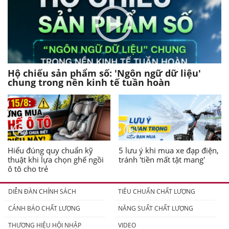
Hộ chiếu sản phẩm số: 'Ngôn ngữ dữ liệu'
chung trong nền kinh tế tuần hoàn
Hiểu đúng quy chuẩn kỹ
5 lưu ý khi mua xe đạp điện,
thuật khi lựa chọn ghế ngồi
tránh 'tiền mất tật mang'
ô tô cho trẻ
DIỄN ĐÀN CHÍNH SÁCH
TIÊU CHUẨN CHẤT LƯỢNG
CẢNH BÁO CHẤT LƯỢNG
NĂNG SUẤT CHẤT LƯỢNG
THƯƠNG HIỆU HỘI NHẬP
VIDEO