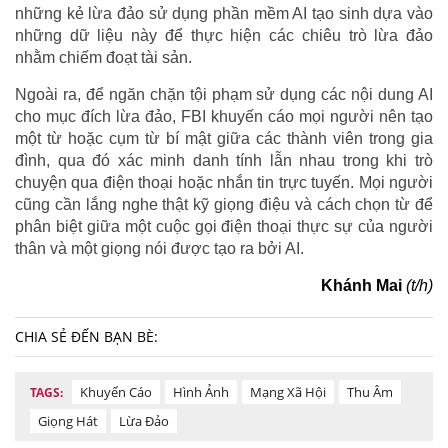
những kẻ lừa đảo sử dụng phần mềm AI tạo sinh dựa vào
những dữ liệu này để thực hiện các chiêu trò lừa đảo
nhằm chiếm đoạt tài sản.
Ngoài ra, để ngăn chặn tội phạm sử dụng các nội dung AI
cho mục đích lừa đảo, FBI khuyến cáo mọi người nên tạo
một từ hoặc cụm từ bí mật giữa các thành viên trong gia
đình, qua đó xác minh danh tính lẫn nhau trong khi trò
chuyện qua điện thoại hoặc nhắn tin trực tuyến. Mọi người
cũng cần lắng nghe thật kỹ giọng điệu và cách chọn từ để
phân biệt giữa một cuộc gọi điện thoại thực sự của người
thân và một giọng nói được tạo ra bởi AI.
Khánh Mai
(t/h)
CHIA SẺ ĐẾN BẠN BÈ:
Khuyến Cáo
Hình Ảnh
Mạng Xã Hội
Thu Âm
TAGS:
Giọng Hát
Lừa Đảo