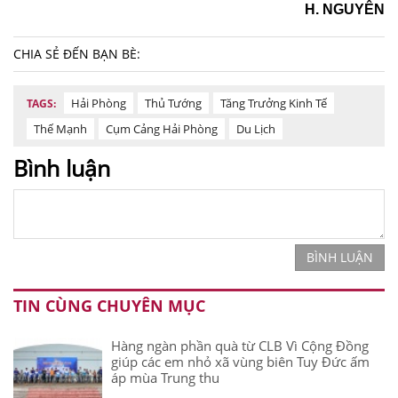
H. NGUYÊN
CHIA SẺ ĐẾN BẠN BÈ:
Hải Phòng
Thủ Tướng
Tăng Trưởng Kinh Tế
TAGS:
Thế Mạnh
Cụm Cảng Hải Phòng
Du Lịch
Bình luận
BÌNH LUẬN
TIN CÙNG CHUYÊN MỤC
Hàng ngàn phần quà từ CLB Vì Cộng Đồng
giúp các em nhỏ xã vùng biên Tuy Đức ấm
áp mùa Trung thu