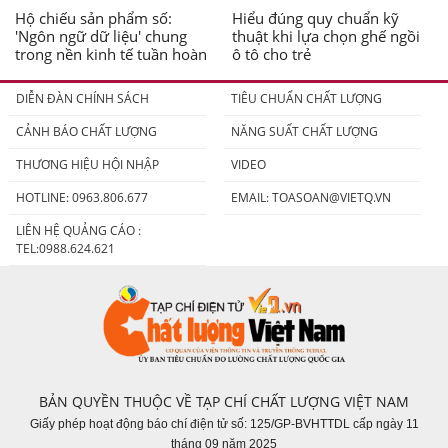
Hộ chiếu sản phẩm số:
Hiểu đúng quy chuẩn kỹ
'Ngôn ngữ dữ liệu' chung
thuật khi lựa chọn ghế ngồi
trong nền kinh tế tuần hoàn
ô tô cho trẻ
DIỄN ĐÀN CHÍNH SÁCH
TIÊU CHUẨN CHẤT LƯỢNG
CẢNH BÁO CHẤT LƯỢNG
NĂNG SUẤT CHẤT LƯỢNG
THƯƠNG HIỆU HỘI NHẬP
VIDEO
HOTLINE: 0963.806.677
EMAIL:
TOASOAN@VIETQ.VN
LIÊN HỆ QUẢNG CÁO :
TEL:0988.624.621
BẢN QUYỀN THUỘC VỀ TẠP CHÍ CHẤT LƯỢNG VIỆT NAM
Giấy phép hoạt động báo chí điện tử số: 125/GP-BVHTTDL cấp ngày 11
tháng 09 năm 2025