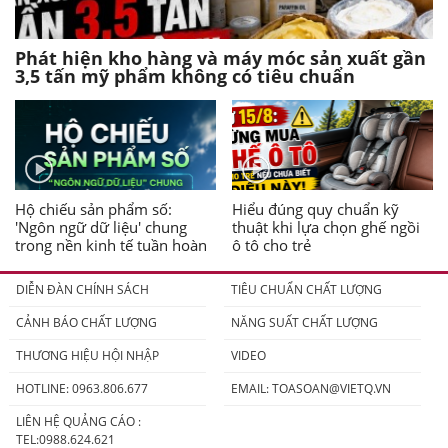
Phát hiện kho hàng và máy móc sản xuất gần
3,5 tấn mỹ phẩm không có tiêu chuẩn
Hộ chiếu sản phẩm số:
Hiểu đúng quy chuẩn kỹ
'Ngôn ngữ dữ liệu' chung
thuật khi lựa chọn ghế ngồi
trong nền kinh tế tuần hoàn
ô tô cho trẻ
DIỄN ĐÀN CHÍNH SÁCH
TIÊU CHUẨN CHẤT LƯỢNG
CẢNH BÁO CHẤT LƯỢNG
NĂNG SUẤT CHẤT LƯỢNG
THƯƠNG HIỆU HỘI NHẬP
VIDEO
HOTLINE: 0963.806.677
EMAIL:
TOASOAN@VIETQ.VN
LIÊN HỆ QUẢNG CÁO :
TEL:0988.624.621