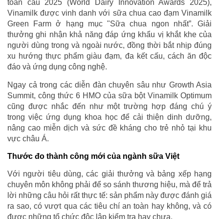
toàn cầu 2025 (World Dairy Innovation Awards 2025),
Vinamilk được vinh danh với sữa chua cao đạm Vinamilk
Green Farm ở hạng mục "Sữa chua ngon nhất”. Giải
thưởng ghi nhận khả năng đáp ứng khẩu vị khắt khe của
người dùng trong và ngoài nước, đồng thời bắt nhịp đúng
xu hướng thực phẩm giàu đạm, đa kết cấu, cách ăn độc
đáo và ứng dụng công nghệ.
Ngay cả trong các diễn đàn chuyên sâu như Growth Asia
Summit, công thức 6 HMO của sữa bột Vinamilk Optimum
cũng được nhắc đến như một trường hợp đáng chú ý
trong việc ứng dụng khoa học để cải thiện dinh dưỡng,
nâng cao miễn dịch và sức đề kháng cho trẻ nhỏ tại khu
vực châu Á.
Thước đo thành công mới của ngành sữa Việt
Với người tiêu dùng, các giải thưởng và bảng xếp hạng
chuyên môn không phải để so sánh thương hiệu, mà để trả
lời những câu hỏi rất thực tế: sản phẩm này được đánh giá
ra sao, có vượt qua các tiêu chí an toàn hay không, và có
được những tổ chức độc lập kiểm tra hay chưa.