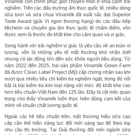
Vinamilk còn chinh phục giới chuyên môn ở khía cạnh trải
nghiệm. Trên các đấu trường ẩm thực quốc tế, nhiều dòng
sữa tươi và sữa chua Vinamilk đã xuất sắc đạt Superior
Taste Award (giải Vị ngon thượng hạng) do các đầu bếp
Michelin và chuyên gia ẩm thực quốc tế chấm điểm, vốn
được xem là thước đo khắt khe cho cảm quan và vị giác.
Song hành với trải nghiệm vị giác là yêu cầu về an toàn vi
lượng, vốn là những yếu tố mắt thường khó nhận biết
nhưng có tác động lớn đến sức khỏe người tiêu dùng. Từ
năm 2022 đến 2025, hai sản phẩm Vinamilk Green Farm
đã được Clean Label Project (Mỹ) cấp chứng nhận sau khi
vượt qua nhiều tiêu chí kiểm tra nghiêm ngặt, trong đó nổi
bật là bài kiểm tra kim loại nặng với mức độ khắt khe cao
hơn tiêu chuẩn Việt Nam đến 125 lần. Đây là cột mốc quan
trọng cho thấy Vinamilk luôn thực hiện đúng cam kết của
mình về chuẩn chất lượng quốc tế.
Ngoài các hệ tiêu chuẩn trên, một thương hiệu sữa cao
cấp cần thể hiện năng lực đổi mới sáng tạo để theo kịp
nhu cầu thị trường. Tại Giải thưởng đổi mới ngành sữa