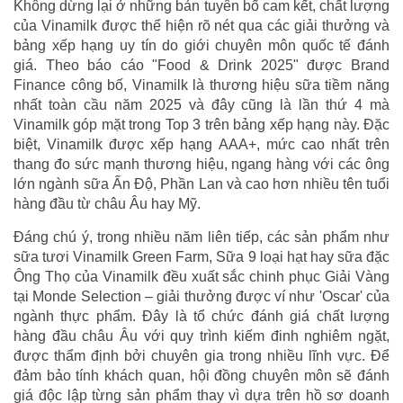
Không dừng lại ở những bản tuyên bố cam kết, chất lượng
của Vinamilk được thể hiện rõ nét qua các giải thưởng và
bảng xếp hạng uy tín do giới chuyên môn quốc tế đánh
giá. Theo báo cáo "Food & Drink 2025" được Brand
Finance công bố, Vinamilk là thương hiệu sữa tiềm năng
nhất toàn cầu năm 2025 và đây cũng là lần thứ 4 mà
Vinamilk góp mặt trong Top 3 trên bảng xếp hạng này. Đặc
biệt, Vinamilk được xếp hạng AAA+, mức cao nhất trên
thang đo sức mạnh thương hiệu, ngang hàng với các ông
lớn ngành sữa Ấn Độ, Phần Lan và cao hơn nhiều tên tuổi
hàng đầu từ châu Âu hay Mỹ.
Đáng chú ý, trong nhiều năm liên tiếp, các sản phẩm như
sữa tươi Vinamilk Green Farm, Sữa 9 loại hạt hay sữa đặc
Ông Thọ của Vinamilk đều xuất sắc chinh phục Giải Vàng
tại Monde Selection – giải thưởng được ví như 'Oscar' của
ngành thực phẩm. Đây là tổ chức đánh giá chất lượng
hàng đầu châu Âu với quy trình kiếm đinh nghiêm ngặt,
được thẩm định bởi chuyên gia trong nhiều lĩnh vực. Để
đảm bảo tính khách quan, hội đồng chuyên môn sẽ đánh
giá độc lập từng sản phẩm thay vì dựa trên hồ sơ doanh