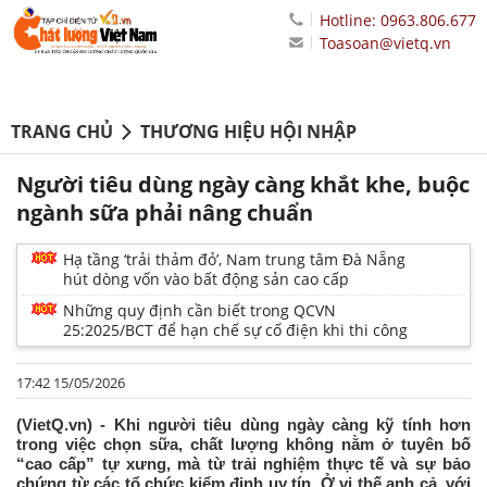
Hotline: 0963.806.677
Toasoan@vietq.vn
TRANG CHỦ
THƯƠNG HIỆU HỘI NHẬP
Người tiêu dùng ngày càng khắt khe, buộc
ngành sữa phải nâng chuẩn
Hạ tầng ‘trải thảm đỏ’, Nam trung tâm Đà Nẵng
hút dòng vốn vào bất động sản cao cấp
Những quy định cần biết trong QCVN
25:2025/BCT để hạn chế sự cố điện khi thi công
17:42 15/05/2026
(VietQ.vn) - Khi người tiêu dùng ngày càng kỹ tính hơn
trong việc chọn sữa, chất lượng không nằm ở tuyên bố
“cao cấp” tự xưng, mà từ trải nghiệm thực tế và sự bảo
chứng từ các tổ chức kiểm định uy tín. Ở vị thế anh cả, với