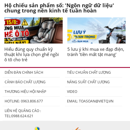
Hộ chiếu sản phẩm số: 'Ngôn ngữ dữ liệu'
chung trong nền kinh tế tuần hoàn
Hiểu đúng quy chuẩn kỹ
5 lưu ý khi mua xe đạp điện,
thuật khi lựa chọn ghế ngồi
tránh 'tiền mất tật mang'
ô tô cho trẻ
DIỄN ĐÀN CHÍNH SÁCH
TIÊU CHUẨN CHẤT LƯỢNG
CẢNH BÁO CHẤT LƯỢNG
NĂNG SUẤT CHẤT LƯỢNG
THƯƠNG HIỆU HỘI NHẬP
VIDEO
HOTLINE: 0963.806.677
EMAIL:
TOASOAN@VIETQ.VN
LIÊN HỆ QUẢNG CÁO :
TEL:0988.624.621