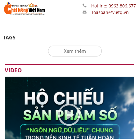
Hotline: 0963.806.677
Toasoan@vietq.vn
TAGS
Xem thêm
VIDEO