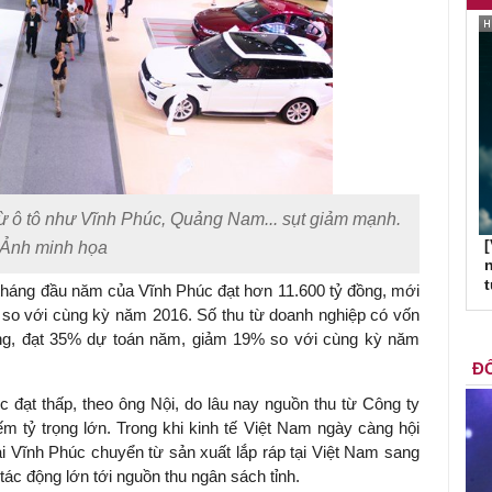
ừ ô tô như Vĩnh Phúc, Quảng Nam... sụt giảm mạnh.
[
Ảnh minh họa
n
tháng đầu năm của Vĩnh Phúc đạt hơn 11.600 tỷ đồng, mới
so với cùng kỳ năm 2016. Số thu từ doanh nghiệp có vốn
ồng, đạt 35% dự toán năm, giảm 19% so với cùng kỳ năm
ĐỐ
đạt thấp, theo ông Nội, do lâu nay nguồn thu từ Công ty
 tỷ trọng lớn. Trong khi kinh tế Việt Nam ngày càng hội
ại Vĩnh Phúc chuyển từ sản xuất lắp ráp tại Việt Nam sang
ác động lớn tới nguồn thu ngân sách tỉnh.