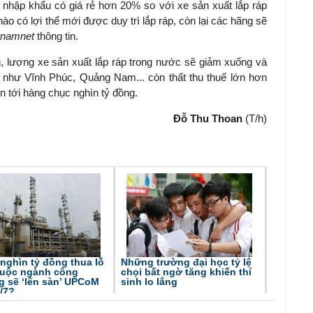
nhập khẩu có giá rẻ hơn 20% so với xe sản xuất lắp ráp
ào có lợi thế mới được duy trì lắp ráp, còn lại các hãng sẽ
tnamnet
thông tin.
, lượng xe sản xuất lắp ráp trong nước sẽ giảm xuống và
 như Vĩnh Phúc, Quảng Nam... còn thất thu thuế lớn hơn
n tới hàng chục nghìn tỷ đồng.
Đỗ Thu Thoan
(T/h)
nghìn tỷ đồng thua lỗ
Những trường đại học tỷ lệ
huộc ngành công
chọi bất ngờ tăng khiến thí
g sẽ ‘lên sàn’ UPCoM
sinh lo lắng
/7?