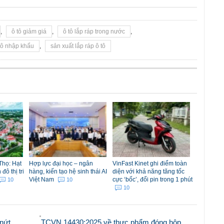
,
ô tô giảm giá
,
ô tô lắp ráp trong nước
,
tô nhập khẩu
,
sản xuất lắp ráp ô tô
Thọ: Hạt
Hợp lực đại học – ngân
VinFast Kinet ghi điểm toàn
ô thị tri
hàng, kiến tạo hệ sinh thái AI
diện với khả năng tăng tốc
Việt Nam
cực ‘bốc’, đổi pin trong 1 phút
10
10
10
nứt
TCVN 14430:2025 về thực phẩm đóng hộp