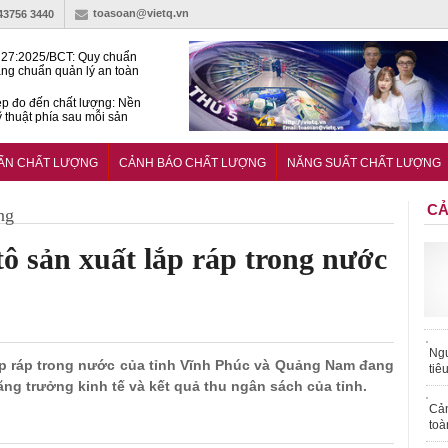
toasoan@vietq.vn
-43756 3440
27:2025/BCT: Quy chuẩn
ng chuẩn quản lý an toàn
rình thủy điện
p đo đến chất lượng: Nền
ỹ thuật phía sau mỗi sản
n cư Phước Thọ: Hạt nhân
 hoạch đô thị tri thức tại
UẨN CHẤT LƯỢNG
CẢNH BÁO CHẤT LƯỢNG
NĂNG SUẤT CHẤT LƯỢNG
Long
CẢ
ng
tô sản xuất lắp ráp trong nước
Ngư
 lắp ráp trong nước của tỉnh Vĩnh Phúc và Quảng Nam đang
tiê
g trưởng kinh tế và kết quả thu ngân sách của tỉnh.
Cả
toà