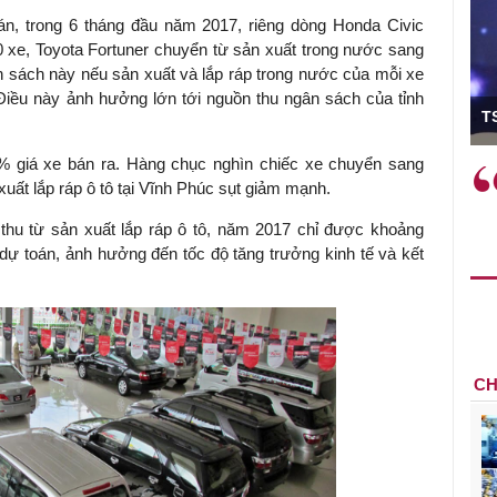
án, trong 6 tháng đầu năm 2017, riêng dòng Honda Civic
 xe, Toyota Fortuner chuyển từ sản xuất trong nước sang
n sách này nếu sản xuất và lắp ráp trong nước của mỗi xe
 Điều này ảnh hưởng lớn tới nguồn thu ngân sách của tỉnh
ó Viện trưởng
T
% giá xe bán ra. Hàng chục nghìn chiếc xe chuyển sang
ệc phải làm
Việc sử dụng hiệu quả chính
xuất lắp ráp ô tô tại Vĩnh Phúc sụt giảm mạnh.
và trên thực tế
sách tài khóa không chỉ mang ý
 hành như tăng
nghĩa hỗ trợ ngắn hạn mà còn
thu từ sản xuất lắp ráp ô tô, năm 2017 chỉ được khoảng
a học công
đóng vai trò tạo nền tảng cho
 dự toán, ảnh hưởng đến tốc độ tăng trưởng kinh tế và kết
 các cơ chế
tăng trưởng bền vững dài hạn.
i mới sáng tạo,
CH