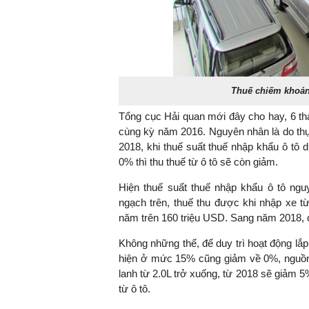
Thuế chiếm khoản
Tổng cục Hải quan mới đây cho hay, 6 th
cùng kỳ năm 2016. Nguyên nhân là do thự
2018, khi thuế suất thuế nhập khẩu ô tô
0% thì thu thuế từ ô tô sẽ còn giảm.
Hiện thuế suất thuế nhập khẩu ô tô n
ngạch trên, thuế thu được khi nhập xe t
năm trên 160 triệu USD. Sang năm 2018, c
Không những thế, để duy trì hoạt động lắp
hiện ở mức 15% cũng giảm về 0%, nguồn t
lanh từ 2.0L trở xuống, từ 2018 sẽ giảm 5
từ ô tô.