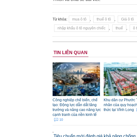
Từ khóa:
mua ô tô
,
thuế ô tô
,
Giá ô tô
nhập khẩu ô tô nguyên chiếc
,
thuế
,
ô 
TIN LIÊN QUAN
Công nghiệp chế biến, chế
Khu dân cư Phước 
tạo: Động lực dẫn dắt tăng
nhân của quy hoạch đ
trưởng và nâng cao năng lực
thức tại Vĩnh Long
cạnh tranh của nền kinh tế
10
Tiêu chuẩn mới đánh giá khả năng chống 