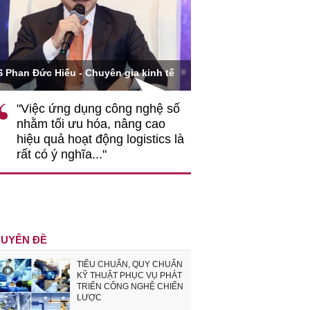
Ông Hoàng Quang Phòn
S Phan Đức Hiếu - Chuyên gia kinh tế
VCCI
"Việc ứng dụng công nghệ số
""Theo tôi, cần 
nhằm tối ưu hóa, nâng cao
gốc rễ về nhận
hiệu quả hoạt động logistics là
nghiệp cần coi
rất có ý nghĩa..."
động hài hoà là
triển..."
UYÊN ĐỀ
TIÊU CHUẨN, QUY CHUẨN
KỸ THUẬT PHỤC VỤ PHÁT
TRIỂN CÔNG NGHỆ CHIẾN
LƯỢC