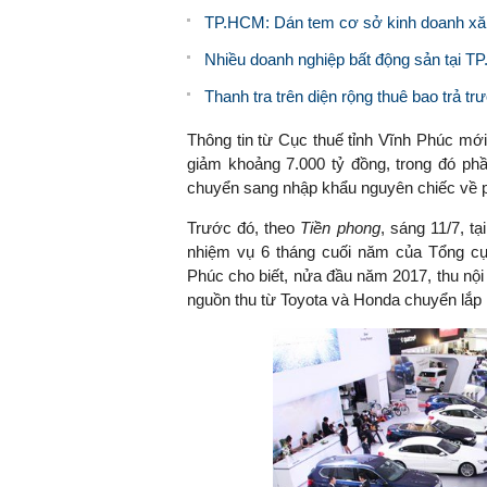
TP.HCM: Dán tem cơ sở kinh doanh xăng
Nhiều doanh nghiệp bất động sản tại T
Thanh tra trên diện rộng thuê bao trả trư
Thông tin từ Cục thuế tỉnh Vĩnh Phúc mới
giảm khoảng 7.000 tỷ đồng, trong đó ph
chuyển sang nhập khẩu nguyên chiếc về ph
Trước đó, theo
Tiền phong
, sáng 11/7, t
nhiệm vụ 6 tháng cuối năm của Tổng c
Phúc cho biết, nửa đầu năm 2017, thu nộ
nguồn thu từ Toyota và Honda chuyển lắp r