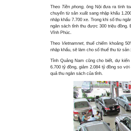
Theo
Tiền phong
,
ông Nội đưa ra tính to
chuyển từ sản xuất sang nhập khẩu 1.200
nhập khẩu 7.700 xe. Trong khi số thu ngâ
ngân sách tỉnh thu được 300 triệu đồng.
TS. Nguyễn Đức Độ - Ph
Viện Kinh tế Tài chính
Vĩnh Phúc.
Theo
Vietnamnet
, thuế chiếm khoảng 50
"Có rất nhiều vi
nhập khẩu, sẽ làm cho số thuế thu từ sản 
ngay từ bây giờ 
đang được tiến
Tỉnh Quảng Nam cũng cho biết, dự kiến 
đầu tư cho kho
6.700 tỷ đồng, giảm 2.084 tỷ đồng so với
nghệ; ban hành
quả thu ngân sách của tỉnh.
khuyến khích đổ
khởi nghiệp..."