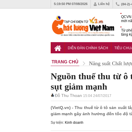
5:19:51 PM
07/08/2026
Liên hệ
(84-2)
QCVN 
mới nâ
công t
Từ phé
tảng k
phẩm
Khu dâ
của quy
DIỄN ĐÀN CHÍNH SÁCH
TIÊU CH
Vĩnh 
TRANG CHỦ
Năng suất Chất lượ
Nguồn thuế thu từ ô 
sụt giảm mạnh
Đỗ Thu Thoan
15:04 24/07/2017
(VietQ.vn) - Thu thuế từ ô tô sản xuất
giảm mạnh gây ảnh hưởng đến tốc độ tăn
Sự kiện:
Kinh doanh