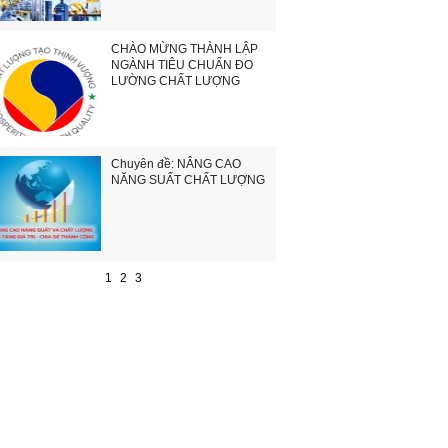
CHÀO MỪNG THÀNH LẬP
NGÀNH TIÊU CHUẨN ĐO
LƯỜNG CHẤT LƯỢNG
Chuyên đề: NÂNG CAO
NĂNG SUẤT CHẤT LƯỢNG
1
2
3