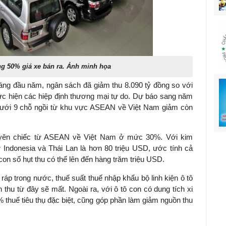
g 50% giá xe bán ra. Ảnh minh họa
áng đầu năm, ngân sách đã giảm thu 8.090 tỷ đồng so với
c hiện các hiệp định thương mại tự do. Dự báo sang năm
 dưới 9 chỗ ngồi từ khu vực ASEAN về Việt Nam giảm còn
guyên chiếc từ ASEAN về Việt Nam ở mức 30%. Với kim
ừ Indonesia và Thái Lan là hơn 80 triệu USD, ước tính cả
on số hụt thu có thể lên đến hàng trăm triệu USD.
 ráp trong nước, thuế suất thuế nhập khẩu bộ linh kiện ô tô
hu từ đây sẽ mất. Ngoài ra, với ô tô con có dung tích xi
% thuế tiêu thụ đặc biệt, cũng góp phần làm giảm nguồn thu