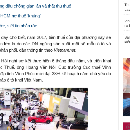
Thu
 dầu chống gian lận và thất thu thuế
Lay
P.HCM nợ thuế ‘khủng’
Vin
ớc, siết tin nhắn rác
ca 
 đây cho biết, năm 2017, tiền thuế của địa phương này sẽ
Sản
kiể
ần lớn là do các DN ngừng sản xuất một số mẫu ô tô và
ân phối, dẫn thông tin theo
Vietnamnet
.
ại Hội nghị sơ kết thực hiện 6 tháng đầu năm, và triển khai
ục Thuế, ông Hoàng Văn Nội, Cục trưởng Cục thuế Vĩnh
i địa tỉnh Vĩnh Phúc mới đạt 38% kế hoạch năm chủ yếu do
áp ô tô khỏi Việt Nam.