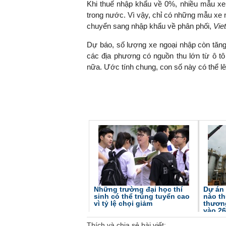
Khi thuế nhập khẩu về 0%, nhiều mẫu xe 
trong nước. Vì vậy, chỉ có những mẫu xe n
chuyển sang nhập khẩu về phân phối,
Vie
Dự báo, số lượng xe ngoại nhập còn tăng
các địa phương có nguồn thu lớn từ ô tô
nữa. Ước tính chung, con số này có thể lê
Những trường đại học thí
Dự án 
sinh có thể trúng tuyển cao
nào t
vì tỷ lệ chọi giảm
thươn
vào 26
Thích và chia sẻ bài viết: