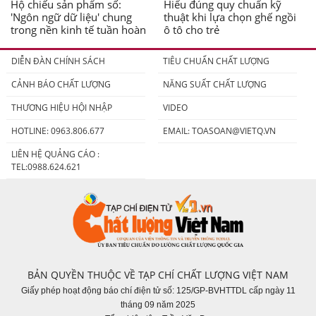
Hộ chiếu sản phẩm số:
Hiểu đúng quy chuẩn kỹ
'Ngôn ngữ dữ liệu' chung
thuật khi lựa chọn ghế ngồi
trong nền kinh tế tuần hoàn
ô tô cho trẻ
DIỄN ĐÀN CHÍNH SÁCH
TIÊU CHUẨN CHẤT LƯỢNG
CẢNH BÁO CHẤT LƯỢNG
NĂNG SUẤT CHẤT LƯỢNG
THƯƠNG HIỆU HỘI NHẬP
VIDEO
HOTLINE: 0963.806.677
EMAIL:
TOASOAN@VIETQ.VN
LIÊN HỆ QUẢNG CÁO :
TEL:0988.624.621
BẢN QUYỀN THUỘC VỀ TẠP CHÍ CHẤT LƯỢNG VIỆT NAM
Giấy phép hoạt động báo chí điện tử số: 125/GP-BVHTTDL cấp ngày 11
tháng 09 năm 2025