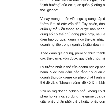
“định hướng” của cơ quan quản lý cũng n
thời gian tới.
Vị này mong muốn việc ngưng cung cấp dị
“sớm làm rõ các vấn đề”. Tuy nhiên, do
quản lý thẻ viễn thông sẽ được ban hành
dung số có thể chủ động phối hợp, nêu l
đảm bảo cơ quan quản lý có thể cân nhắc,
doanh nghiệp trong ngành và giữa doanh n
Theo đánh giá chung, phương thức thanh t
các thẻ game, vốn được quy định chức nă
Lý tưởng nhất là thẻ của doanh nghiệp nà
hành. Việc này đảm bảo rằng cơ quan q
doanh thu của game có phép phát hành ra
thể dễ dàng “khoanh vùng” để xử lý mà kh
Với những doanh nghiệp nhỏ, không có điề
phép họ kết nối, sử dụng thẻ game của c
giấy phép phân phối thẻ và giấy phép cu