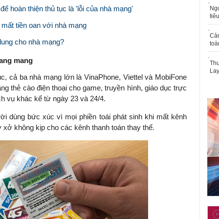
để hoàn thiện thủ tục là 'lỗi của nhà mạng'
Ngư
tiê
h mất tiền oan với nhà mạng
Cả
 dung cho nhà mạng?
toà
oang mang
Thu
Lay
úc, cả ba nhà mạng lớn là VinaPhone, Viettel và MobiFone
g thẻ cào điện thoại cho game, truyền hình, giáo dục trực
ch vụ khác kể từ ngày 23 và 24/4.
ời dùng bức xúc vì mọi phiền toái phát sinh khi mất kênh
ay xở không kịp cho các kênh thanh toán thay thế.