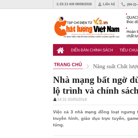
1:33:14 AM
08/08/2026
Liên hệ
(84-2)
QUACE
thúc đ
chứng
Hoàn t
chất l
hóa cô
TCVN 
nghiền
DIỄN ĐÀN CHÍNH SÁCH
TIÊU CH
TRANG CHỦ
Năng suất Chất lượ
Nhà mạng bất ngờ dừ
lộ trình và chính sác
14:31 02/05/2018
Việc cả 3 nhà mạng đồng loạt ngưng 
truyền hình, giáo dục trực tuyến, ga
túng.