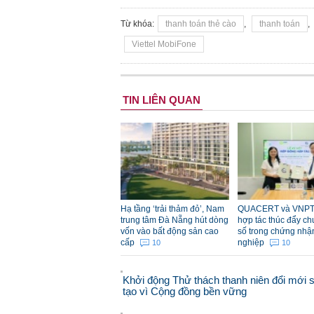
Từ khóa:
thanh toán thẻ cào
,
thanh toán
,
Viettel MobiFone
TIN LIÊN QUAN
Hạ tầng ‘trải thảm đỏ’, Nam
QUACERT và VNPT
trung tâm Đà Nẵng hút dòng
hợp tác thúc đẩy ch
vốn vào bất động sản cao
số trong chứng nhậ
cấp
nghiệp
10
10
Khởi động Thử thách thanh niên đổi mới 
tạo vì Cộng đồng bền vững