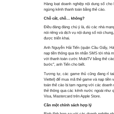
Hàng loạt doanh nghiệp nội dung số cho b
ngừng kênh thanh toán bằng thẻ cào.
Chỗ cắt, chỗ… không?
TS. Nguyễn Đức Độ - Ph
Điều đáng đáng chú ý là, dù các nhà mạn
Viện Kinh tế Tài chính
nói riêng và dịch vụ nội dung số nói chun
được triển khai.
"Có rất nhiều vi
ngay từ bây giờ 
Anh Nguyễn Hải Tiến (quận Cầu Giấy, Hà 
đang được tiến
nạp tiền thông qua tin nhắn SMS tới nhà 
đầu tư cho kho
với thanh toán cước MobiTV bằng thẻ cào.
nghệ; ban hành
bước”, anh Tiến cho biết.
khuyến khích đổ
khởi nghiệp..."
Tương tự, các game thủ cũng đang rỉ tai
Viettel) để mua mã thẻ game và nạp tiền v
toán thẻ cào bị tạm ngưng với các doanh
thẻ thông qua các kênh nước ngoài như q
Visa, Mastercard trên Apple Store.
Cần một chính sách hợp lý
Bình tĩnh hơn so với các doanh nghiệp nh