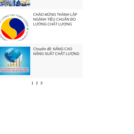
CHÀO MỪNG THÀNH LẬP
NGÀNH TIÊU CHUẨN ĐO
LƯỜNG CHẤT LƯỢNG
Chuyên đề: NÂNG CAO
NĂNG SUẤT CHẤT LƯỢNG
1
2
3