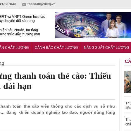
toasoan@vietq.vn
-43756 3440
RT và VNPT Green hợp tác
ẩy chuyển đổi số trong
 nhận nông nghiệp
hiện tiêu chuẩn, hạ tầng
ượng thúc đẩy thương mại
ng nghệ chiến lược
14380-1:2025 về máy
 di động
UẨN CHẤT LƯỢNG
CẢNH BÁO CHẤT LƯỢNG
NĂNG SUẤT CHẤT LƯỢNG
CẢ
ng
ng thanh toán thẻ cào: Thiếu
h dài hạn
Thu
thanh toán thẻ cào viễn thông cho các dịch vụ số như
tiê
me… đang khiến doanh nghiệp lao đao, người dùng lúng
Thu
chấ