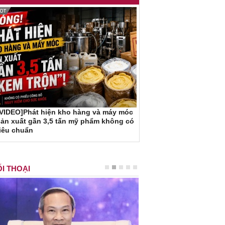
[VIDEO]Phát hiện kho hàng và máy móc
ản xuất gần 3,5 tấn mỹ phẩm không có
iêu chuẩn
I THOẠI