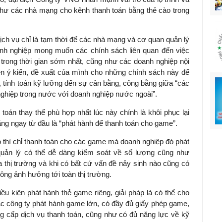
hư các nhà mạng cho kênh thanh toán bằng thẻ cào trong
ch vụ chỉ là tạm thời để các nhà mạng và cơ quan quản lý
anh nghiệp mong muốn các chính sách liên quan đến việc
 trong thời gian sớm nhất, cũng như các doanh nghiệp nội
ên ý kiến, đề xuất của mình cho những chính sách này để
 tính toán kỹ lưỡng đến sự cân bằng, công bằng giữa “các
ghiệp trong nước với doanh nghiệp nước ngoài”.
oán thay thế phù hợp nhất lúc này chính là khôi phục lại
ng ngay từ đầu là “phát hành để thanh toán cho game”.
o thì chỉ thanh toán cho các game mà doanh nghiệp đó phát
uản lý có thể dễ dàng kiểm soát về số lượng cũng như
 thị trường và khi có bất cứ vấn đề nảy sinh nào cũng có
ông ảnh hưởng tới toàn thị trường.
u kiện phát hành thẻ game riêng, giải pháp là có thể cho
ác công ty phát hành game lớn, có đầy đủ giấy phép game,
ng cấp dịch vụ thanh toán, cũng như có đủ năng lực về kỹ