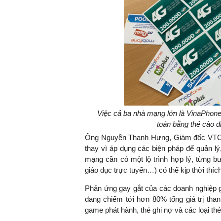
Việc cả ba nhà mạng lớn là VinaPhone
toán bằng thẻ cào đ
Ông Nguyễn Thanh Hưng, Giám đốc VTC In
thay vì áp dụng các biện pháp để quản lý,
mạng cần có một lộ trình hợp lý, từng b
giáo dục trực tuyến…) có thể kịp thời thí
Phản ứng gay gắt của các doanh nghiệp g
đang chiếm tới hơn 80% tổng giá trị tha
game phát hành, thẻ ghi nợ và các loại thẻ