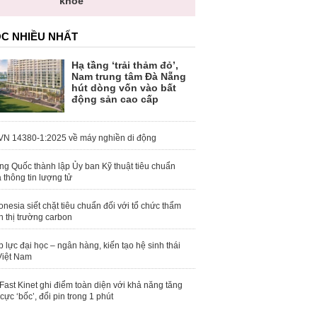
khỏe
C NHIỀU NHẤT
Hạ tầng ‘trải thảm đỏ’,
Nam trung tâm Đà Nẵng
hút dòng vốn vào bất
động sản cao cấp
N 14380-1:2025 về máy nghiền di động
ng Quốc thành lập Ủy ban Kỹ thuật tiêu chuẩn
 thông tin lượng tử
onesia siết chặt tiêu chuẩn đối với tổ chức thẩm
h thị trường carbon
 lực đại học – ngân hàng, kiến tạo hệ sinh thái
Việt Nam
Fast Kinet ghi điểm toàn diện với khả năng tăng
 cực ‘bốc’, đổi pin trong 1 phút