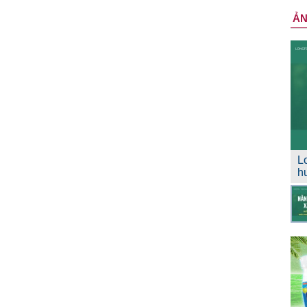
Ả
L
h