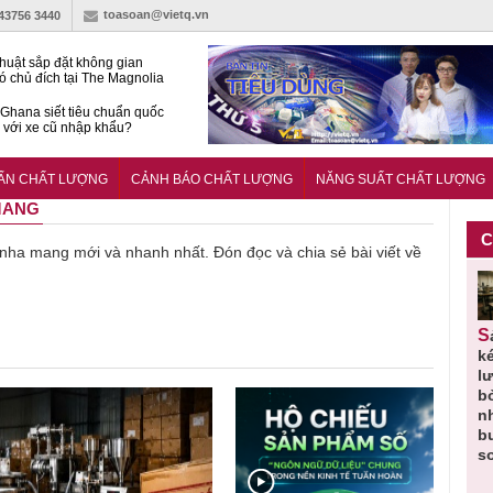
toasoan@vietq.vn
-43756 3440
huật sắp đặt không gian
ó chủ đích tại The Magnolia
 Ghana siết tiêu chuẩn quốc
i với xe cũ nhập khẩu?
g ‘trải thảm đỏ’, Nam trung
 Nẵng hút dòng vốn vào bất
UẨN CHẤT LƯỢNG
CẢNH BÁO CHẤT LƯỢNG
NĂNG SUẤT CHẤT LƯỢNG
ản cao cấp
 MANG
C
ề nha mang mới và nhanh nhất. Đón đọc và chia sẻ bài viết về
Thu hồi
Người tiêu
Cảnh báo
Thu hồi
Sản phẩm
 em
Cao lỏng
dùng cần
sản phẩm
toàn quốc
k
 do
Cảm cúm
cảnh giác
nhập ngoại
và tiêu hủy
l
áp
Bảo
lựa chọn
bị thu hồi
nước rửa
b
u
Phương
thịt lợn đạt
do mất an
tay dạng
n
n
không đạt
tiêu chuẩn
toàn có thể
bọt Layer
b
chất lượng
và an toàn
xuất hiện
Clean do
s
tại Việt Nam
sản xuất