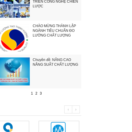
TRIỂN CÔNG NGHỆ CHIẾN
LƯỢC
CHÀO MỪNG THÀNH LẬP
NGÀNH TIÊU CHUẨN ĐO
LƯỜNG CHẤT LƯỢNG
Chuyên đề: NÂNG CAO
NĂNG SUẤT CHẤT LƯỢNG
1
2
3