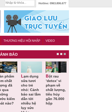
Hotline:
0963.806.677
THƯƠNG HIỆU HỘI NHẬP
VIDEO
ẢNH BÁO
Lạm dụng
Bột rau
Những quy
Thu hồi đồ
ém chất
sữa tươi
‘detox’ vi
định cần
ngủ trẻ e
ượng đã
cho trẻ
phạm về
biết trong
Michley d
ỏ qua
nhỏ: Cảnh
chất lượng,
QCVN
không đá
hững
báo sai lầm
tiêu hủy
25:2025/BCT
ứng tiêu
ước kiểm
dẫn tới
gần 76.000
để hạn chế
chuẩn an
oát nào?
nhiều hệ
hộp
sự cố điện
toàn
lụy sức
khi thi công