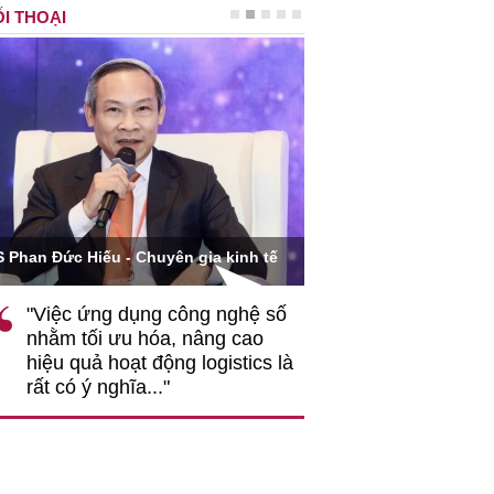
I THOẠI
Ông Hoàng Quang Phòn
S Phan Đức Hiếu - Chuyên gia kinh tế
VCCI
"Việc ứng dụng công nghệ số
""Theo tôi, cần 
nhằm tối ưu hóa, nâng cao
gốc rễ về nhận
hiệu quả hoạt động logistics là
nghiệp cần coi
rất có ý nghĩa..."
động hài hoà là
triển..."