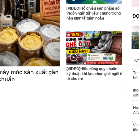
trái phép
[VIDEO]Hộ chiếu sản phẩm số:
'Ngôn ngữ dữ liệu' chung trong
ĐỌ
nền kinh tế tuần hoàn
TCV
[VIDEO]Hiểu đúng quy chuẩn
máy móc sản xuất gần
Tru
kỹ thuật khi lựa chọn ghế ngồi ô
hóa
 chuẩn
tô cho trẻ
Ind
địn
Hợp
AI 
Vin
tốc