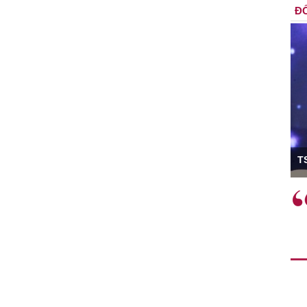
ĐỐ
ó Viện trưởng
T
ệc phải làm
Việc sử dụng hiệu quả chính
và trên thực tế
sách tài khóa không chỉ mang ý
 hành như tăng
nghĩa hỗ trợ ngắn hạn mà còn
a học công
đóng vai trò tạo nền tảng cho
 các cơ chế
tăng trưởng bền vững dài hạn.
i mới sáng tạo,