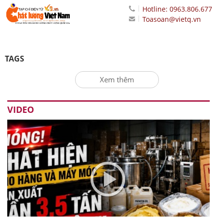
Hotline: 0963.806.677
Toasoan@vietq.vn
TAGS
Xem thêm
VIDEO