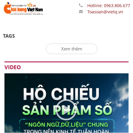
Hotline: 0963.806.677
Toasoan@vietq.vn
TAGS
Xem thêm
VIDEO