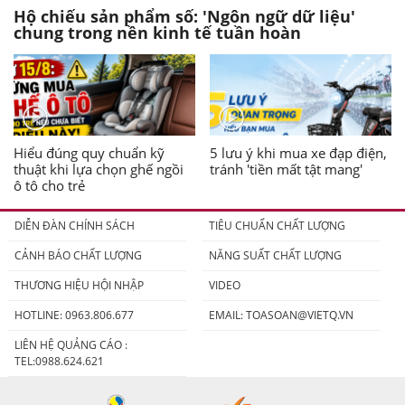
Hộ chiếu sản phẩm số: 'Ngôn ngữ dữ liệu'
chung trong nền kinh tế tuần hoàn
Hiểu đúng quy chuẩn kỹ
5 lưu ý khi mua xe đạp điện,
thuật khi lựa chọn ghế ngồi
tránh 'tiền mất tật mang'
ô tô cho trẻ
DIỄN ĐÀN CHÍNH SÁCH
TIÊU CHUẨN CHẤT LƯỢNG
CẢNH BÁO CHẤT LƯỢNG
NĂNG SUẤT CHẤT LƯỢNG
THƯƠNG HIỆU HỘI NHẬP
VIDEO
HOTLINE: 0963.806.677
EMAIL:
TOASOAN@VIETQ.VN
LIÊN HỆ QUẢNG CÁO :
TEL:0988.624.621