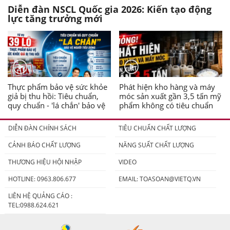
Diễn đàn NSCL Quốc gia 2026: Kiến tạo động
lực tăng trưởng mới
Thực phẩm bảo vệ sức khỏe
Phát hiện kho hàng và máy
giả bị thu hồi: Tiêu chuẩn,
móc sản xuất gần 3,5 tấn mỹ
quy chuẩn - 'lá chắn' bảo vệ
phẩm không có tiêu chuẩn
người tiêu dùng
DIỄN ĐÀN CHÍNH SÁCH
TIÊU CHUẨN CHẤT LƯỢNG
CẢNH BÁO CHẤT LƯỢNG
NĂNG SUẤT CHẤT LƯỢNG
THƯƠNG HIỆU HỘI NHẬP
VIDEO
HOTLINE: 0963.806.677
EMAIL:
TOASOAN@VIETQ.VN
LIÊN HỆ QUẢNG CÁO :
TEL:0988.624.621