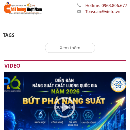
Hotline: 0963.806.677
Toasoan@vietq.vn
TAGS
Xem thêm
VIDEO