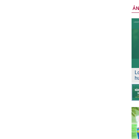
Ả
L
h