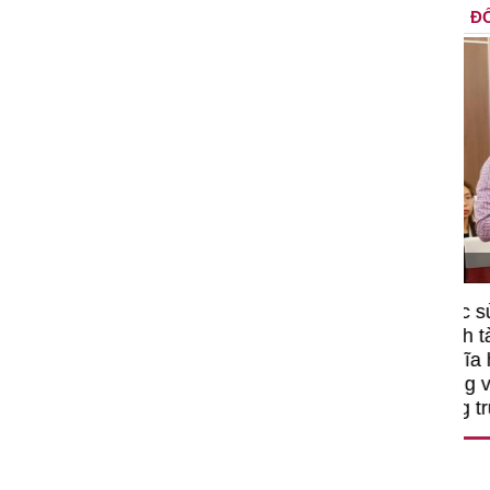
ĐỐ
 - Phó Viện trưởng
hính
ều việc phải làm
Việc sử dụng hiệu quả chính
 giờ và trên thực tế
sách tài khóa không chỉ mang
tiến hành như tăng
nghĩa hỗ trợ ngắn hạn mà cò
 khoa học công
đóng vai trò tạo nền tảng cho
hành các cơ chế
tăng trưởng bền vững dài hạn
h đổi mới sáng tạo,
..."