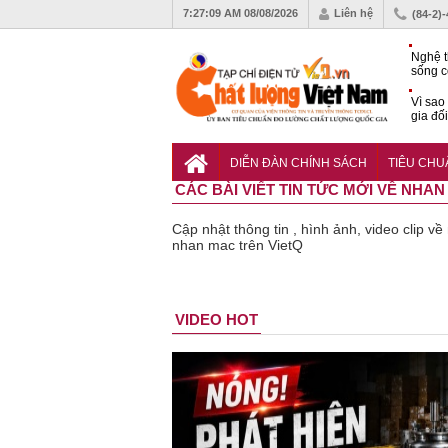
7:27:10 AM
08/08/2026
Liên hệ
(84-2)
Nghệ t
sống c
Vì sao
gia đố
Hạ tần
tâm Đà
DIỄN ĐÀN CHÍNH SÁCH
TIÊU CH
động s
CÁC BÀI VIẾT TIN TỨC MỚI VỀ NHA
Cập nhật thông tin , hình ảnh, video clip v
nhan mac trên VietQ
Sản phẩm
Lạm dụng
VIDEO HOT
kém chất
sữa tươ
lượng đã
cho trẻ
bỏ qua
nhỏ: Cả
những
báo sai 
bước kiểm
dẫn tới
soát nào?
nhiều h
lụy sức