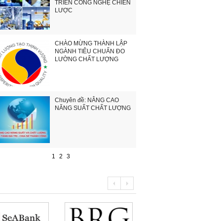
TRIỂN CÔNG NGHỆ CHIẾN
LƯỢC
CHÀO MỪNG THÀNH LẬP
NGÀNH TIÊU CHUẨN ĐO
LƯỜNG CHẤT LƯỢNG
Chuyên đề: NÂNG CAO
NĂNG SUẤT CHẤT LƯỢNG
1
2
3