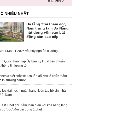
trái phép
khỏe
C NHIỀU NHẤT
Hạ tầng ‘trải thảm đỏ’,
Nam trung tâm Đà Nẵng
hút dòng vốn vào bất
động sản cao cấp
N 14380-1:2025 về máy nghiền di động
ng Quốc thành lập Ủy ban Kỹ thuật tiêu chuẩn
 thông tin lượng tử
onesia siết chặt tiêu chuẩn đối với tổ chức thẩm
h thị trường carbon
 lực đại học – ngân hàng, kiến tạo hệ sinh thái
Việt Nam
Fast Kinet ghi điểm toàn diện với khả năng tăng
 cực ‘bốc’, đổi pin trong 1 phút