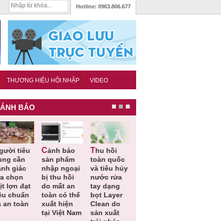
Hotline:
0963.806.677
THƯƠNG HIỆU HỘI NHẬP
VIDEO
ẢNH BÁO
Cảnh báo
Thu hồi
Sản phẩm
Lạm dụng
ùng cần
sản phẩm
toàn quốc
kém chất
sữa tươi
ảnh giác
nhập ngoại
và tiêu hủy
lượng đã
cho trẻ
ựa chọn
bị thu hồi
nước rửa
bỏ qua
nhỏ: Cản
ịt lợn đạt
do mất an
tay dạng
những
báo sai l
iêu chuẩn
toàn có thể
bọt Layer
bước kiểm
dẫn tới
̀ an toàn
xuất hiện
Clean do
soát nào?
nhiều hệ
tại Việt Nam
sản xuất
lụy sức