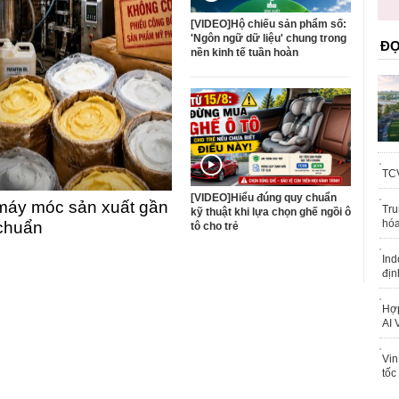
[VIDEO]Hộ chiếu sản phẩm số:
'Ngôn ngữ dữ liệu' chung trong
ĐỌ
nền kinh tế tuần hoàn
TCV
[VIDEO]Hiểu đúng quy chuẩn
máy móc sản xuất gần
Tru
kỹ thuật khi lựa chọn ghế ngồi ô
hóa
 chuẩn
tô cho trẻ
Ind
địn
Hợp
AI 
Vin
tốc