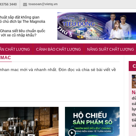
toasoan@vietq.vn
-43756 3440
huật sắp đặt không gian
ó chủ đích tại The Magnolia
 Ghana siết tiêu chuẩn quốc
i với xe cũ nhập khẩu?
g ‘trải thảm đỏ’, Nam trung
 Nẵng hút dòng vốn vào bất
UẨN CHẤT LƯỢNG
CẢNH BÁO CHẤT LƯỢNG
NĂNG SUẤT CHẤT LƯỢNG
ản cao cấp
N MAC
C
ề nhan mac mới và nhanh nhất. Đón đọc và chia sẻ bài viết về
Bột rau
Những quy
Thu hồi đồ
Thu hồi
Người tiêu
i
‘detox’ vi
định cần
ngủ trẻ em
Cao lỏng
d
phạm về
biết trong
Michley do
Cảm cúm
c
nh
chất lượng,
QCVN
không đáp
Bảo
l
lầm
tiêu hủy
25:2025/BCT
ứng tiêu
Phương
th
gần 76.000
để hạn chế
chuẩn an
không đạt
t
ệ
hộp
sự cố điện
toàn
chất lượng
va
khi thi công