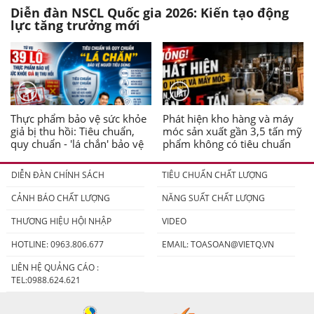
Diễn đàn NSCL Quốc gia 2026: Kiến tạo động
lực tăng trưởng mới
Thực phẩm bảo vệ sức khỏe
Phát hiện kho hàng và máy
giả bị thu hồi: Tiêu chuẩn,
móc sản xuất gần 3,5 tấn mỹ
quy chuẩn - 'lá chắn' bảo vệ
phẩm không có tiêu chuẩn
người tiêu dùng
DIỄN ĐÀN CHÍNH SÁCH
TIÊU CHUẨN CHẤT LƯỢNG
CẢNH BÁO CHẤT LƯỢNG
NĂNG SUẤT CHẤT LƯỢNG
THƯƠNG HIỆU HỘI NHẬP
VIDEO
HOTLINE: 0963.806.677
EMAIL:
TOASOAN@VIETQ.VN
LIÊN HỆ QUẢNG CÁO :
TEL:0988.624.621