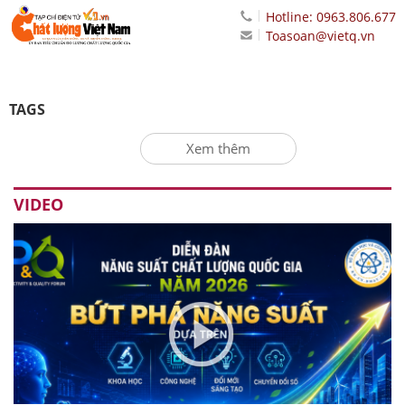
Hotline: 0963.806.677
Toasoan@vietq.vn
TAGS
Xem thêm
VIDEO