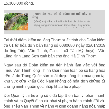
15.300.000 đồng.
Nghi ăn rau thì là cũng có thể gây dị
ứng
(VietQ.vn) - Rau thì là là một loại gia vị được sử
dụng trong nhiều món ăn khác nhau. Tuy nhiên
theo các chuyên gia dinh dưỡng thì cần phải lưu ý
khi sử dụng vì có thể gây tác dụng phụ.
Tại thời điểm kiểm tra, ông Thơm xuất trình cho Đoàn kiểm
tra 01 tờ hóa đơn bán hàng số 0080680 ngày 02/01/2019
do ông Triệu Văn Thịnh, địa chỉ: xã Tân Mỹ, huyện Văn
Lãng, tỉnh Lạng Sơn xuất bán cho ông Hà Đình Thơm.
Ngay sau đó Đoàn kiểm tra tiến hành làm việc với ông
Triệu Văn Thịnh, ông Thịnh khai nhận toàn bộ số hàng hóa
trên là do Trung Quốc sản xuất được ông thu mua gom tại
khu vực cửa khẩu Cốc Nam không có hóa đơn chứng từ
chứng minh nguồn gốc nhập khẩu hợp pháp.
Đội Quản lý thị trường số 6 đã lập Biên bản vi phạm hành
chính và ra Quyết định xử phạt vi phạm hành chính đối với
ông Triệu Văn Thịnh về hành vi kinh doanh hàng hóa nhập