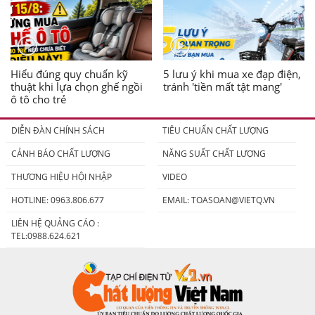
Hiểu đúng quy chuẩn kỹ
5 lưu ý khi mua xe đạp điện,
thuật khi lựa chọn ghế ngồi
tránh 'tiền mất tật mang'
ô tô cho trẻ
DIỄN ĐÀN CHÍNH SÁCH
TIÊU CHUẨN CHẤT LƯỢNG
CẢNH BÁO CHẤT LƯỢNG
NĂNG SUẤT CHẤT LƯỢNG
THƯƠNG HIỆU HỘI NHẬP
VIDEO
HOTLINE: 0963.806.677
EMAIL:
TOASOAN@VIETQ.VN
LIÊN HỆ QUẢNG CÁO :
TEL:0988.624.621