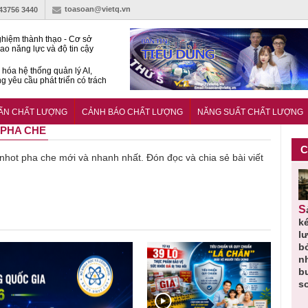
toasoan@vietq.vn
-43756 3440
hiệm thành thạo - Cơ sở
ao năng lực và độ tin cậy
thí nghiệm
hóa hệ thống quản lý AI,
g yêu cầu phát triển có trách
15:2026/BCA yêu cầu kỹ
Trung tâm sát hạch lái xe
UẨN CHẤT LƯỢNG
CẢNH BÁO CHẤT LƯỢNG
NĂNG SUẤT CHẤT LƯỢNG
 bộ
 PHA CHE
C
ề nhot pha che mới và nhanh nhất. Đón đọc và chia sẻ bài viết
Thu hồi
Người tiêu
Cảnh báo
Thu hồi
Sản phẩm
 em
Cao lỏng
dùng cần
sản phẩm
toàn quốc
k
 do
Cảm cúm
cảnh giác
nhập ngoại
và tiêu hủy
l
áp
Bảo
lựa chọn
bị thu hồi
nước rửa
b
u
Phương
thịt lợn đạt
do mất an
tay dạng
n
n
không đạt
tiêu chuẩn
toàn có thể
bọt Layer
b
chất lượng
và an toàn
xuất hiện
Clean do
s
tại Việt Nam
sản xuất