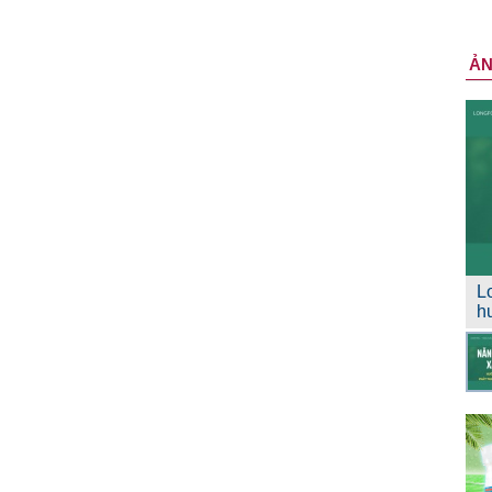
Ả
L
h