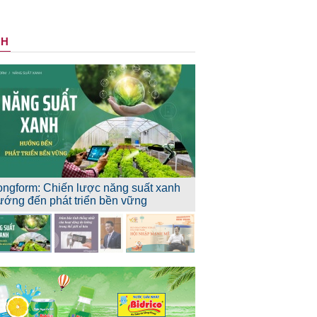
NH
ongform: Chiến lược năng suất xanh
ướng đến phát triển bền vững