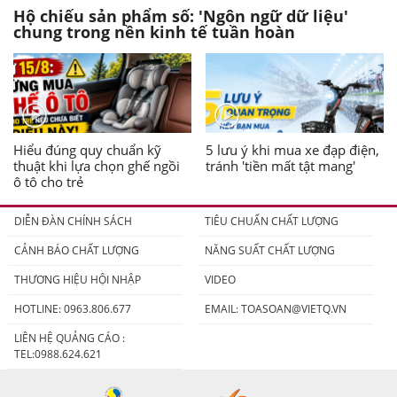
Hộ chiếu sản phẩm số: 'Ngôn ngữ dữ liệu'
chung trong nền kinh tế tuần hoàn
Hiểu đúng quy chuẩn kỹ
5 lưu ý khi mua xe đạp điện,
thuật khi lựa chọn ghế ngồi
tránh 'tiền mất tật mang'
ô tô cho trẻ
DIỄN ĐÀN CHÍNH SÁCH
TIÊU CHUẨN CHẤT LƯỢNG
CẢNH BÁO CHẤT LƯỢNG
NĂNG SUẤT CHẤT LƯỢNG
THƯƠNG HIỆU HỘI NHẬP
VIDEO
HOTLINE: 0963.806.677
EMAIL:
TOASOAN@VIETQ.VN
LIÊN HỆ QUẢNG CÁO :
TEL:0988.624.621