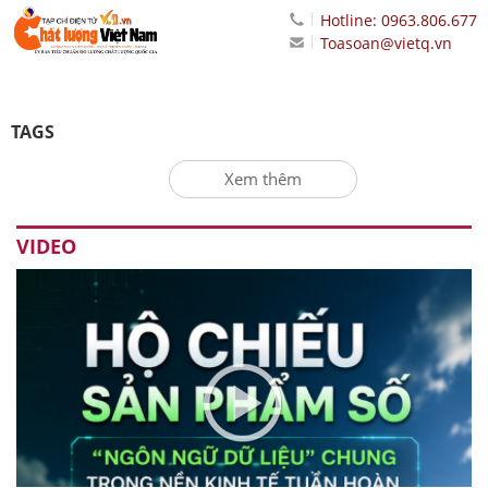
Hotline: 0963.806.677
Toasoan@vietq.vn
TAGS
Xem thêm
VIDEO