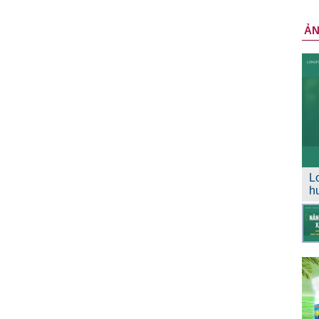
Ả
L
h