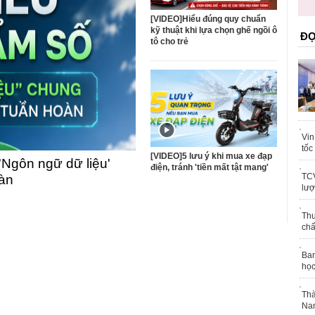
trái phép
khỏe
[VIDEO]Hiểu đúng quy chuẩn
kỹ thuật khi lựa chọn ghế ngồi ô
ĐỌ
tô cho trẻ
Vin
tốc
[VIDEO]5 lưu ý khi mua xe đạp
'Ngôn ngữ dữ liệu'
điện, tránh 'tiền mất tật mang'
TCV
oàn
lượ
Thu
chấ
Ban
học
Thà
Nam