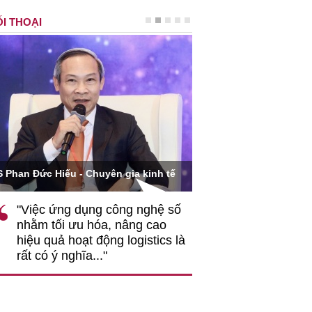
I THOẠI
Ông Hoàng Quang Phòn
S Phan Đức Hiếu - Chuyên gia kinh tế
VCCI
"Việc ứng dụng công nghệ số
""Theo tôi, cần 
nhằm tối ưu hóa, nâng cao
gốc rễ về nhận
hiệu quả hoạt động logistics là
nghiệp cần coi
rất có ý nghĩa..."
động hài hoà là
triển..."