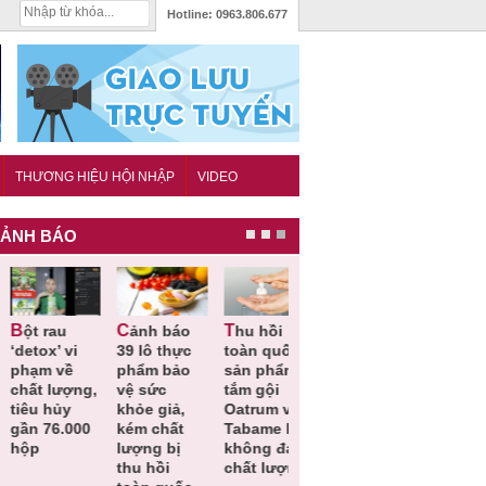
Hotline:
0963.806.677
THƯƠNG HIỆU HỘI NHẬP
VIDEO
ẢNH BÁO
Cảnh báo
Thu hồi
Thu hồi
Người tiêu
etox’ vi
39 lô thực
toàn quốc
Cao lỏng
dùng cần
hạm về
phẩm bảo
sản phẩm
Cảm cúm
cảnh giác
hất lượng,
vệ sức
tắm gội
Bảo
lựa chọn
êu hủy
khỏe giả,
Oatrum và
Phương
thịt lợn đ
ần 76.000
kém chất
Tabame Pro
không đạt
tiêu chuẩ
ộp
lượng bị
không đạt
chất lượng
và an toà
thu hồi
chất lượng