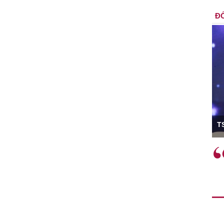
ĐỐ
ó Viện trưởng
T
ệc phải làm
Việc sử dụng hiệu quả chính
và trên thực tế
sách tài khóa không chỉ mang ý
 hành như tăng
nghĩa hỗ trợ ngắn hạn mà còn
a học công
đóng vai trò tạo nền tảng cho
 các cơ chế
tăng trưởng bền vững dài hạn.
i mới sáng tạo,