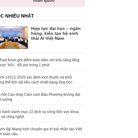
toàn quốc
C NHIỀU NHẤT
Hợp lực đại học – ngân
hàng, kiến tạo hệ sinh
thái AI Việt Nam
Fast Kinet ghi điểm toàn diện với khả năng tăng
 cực ‘bốc’, đổi pin trong 1 phút
N 14221:2025 xác định kích thước và khối
ng thể tích vật liệu cách nhiệt dạng ống bọc
 hồi Cao lỏng Cảm cúm Bảo Phương không đạt
t lượng
 hành danh mục 22 dịch vụ công lĩnh vực khoa
 và công nghệ
nh lập Mạng lưới chuyên gia trí tuệ nhân tạo Việt
 toàn cầu