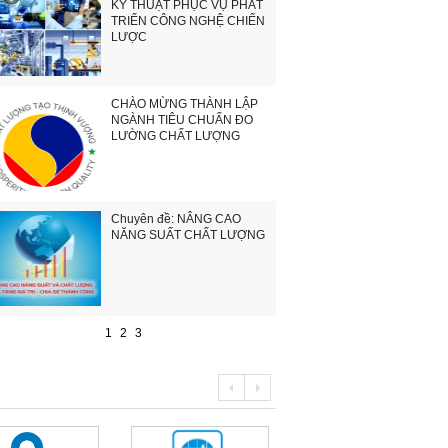
KỸ THUẬT PHỤC VỤ PHÁT
TRIỂN CÔNG NGHỆ CHIẾN
LƯỢC
CHÀO MỪNG THÀNH LẬP
NGÀNH TIÊU CHUẨN ĐO
LƯỜNG CHẤT LƯỢNG
Chuyên đề: NÂNG CAO
NĂNG SUẤT CHẤT LƯỢNG
1
2
3