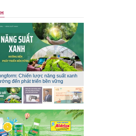
NH
ongform: Chiến lược năng suất xanh
ướng đến phát triển bền vững