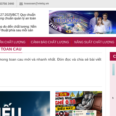
toasoan@vietq.vn
-43756 3440
27:2025/BCT: Quy chuẩn
ng chuẩn quản lý an toàn
rình thủy điện
p đo đến chất lượng: Nền
ỹ thuật phía sau mỗi sản
n cư Phước Thọ: Hạt nhân
 hoạch đô thị tri thức tại
UẨN CHẤT LƯỢNG
CẢNH BÁO CHẤT LƯỢNG
NĂNG SUẤT CHẤT LƯỢNG
Long
G TOAN CAU
C
ề nong toan cau mới và nhanh nhất. Đón đọc và chia sẻ bài viết
Cảnh báo
Thu hồi
Sản phẩm
Lạm dụng
Bột rau
n
sản phẩm
toàn quốc
kém chất
sữa tươi
‘d
ác
nhập ngoại
và tiêu hủy
lượng đã
cho trẻ
p
n
bị thu hồi
nước rửa
bỏ qua
nhỏ: Cảnh
c
 đạt
do mất an
tay dạng
những
báo sai lầm
ti
uẩn
toàn có thể
bọt Layer
bước kiểm
dẫn tới
g
àn
xuất hiện
Clean do
soát nào?
nhiều hệ
h
tại Việt Nam
sản xuất
lụy sức