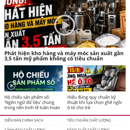
Phát hiện kho hàng và máy móc sản xuất gần
3,5 tấn mỹ phẩm không có tiêu chuẩn
Hộ chiếu sản phẩm số:
Hiểu đúng quy chuẩn kỹ
'Ngôn ngữ dữ liệu' chung
thuật khi lựa chọn ghế ngồi
trong nền kinh tế tuần hoàn
ô tô cho trẻ
DIỄN ĐÀN CHÍNH SÁCH
TIÊU CHUẨN CHẤT LƯỢNG
CẢNH BÁO CHẤT LƯỢNG
NĂNG SUẤT CHẤT LƯỢNG