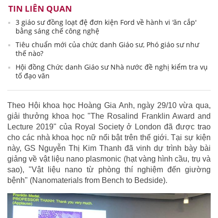
TIN LIÊN QUAN
3 giáo sư đồng loạt đệ đơn kiện Ford về hành vi 'ăn cắp'
bằng sáng chế công nghệ
Tiêu chuẩn mới của chức danh Giáo sư, Phó giáo sư như
thế nào?
Hội đồng Chức danh Giáo sư Nhà nước đề nghị kiểm tra vụ
tố đạo văn
Theo Hội khoa học Hoàng Gia Anh, ngày 29/10 vừa qua,
giải thưởng khoa học "The Rosalind Franklin Award and
Lecture 2019" của Royal Society ở London đã được trao
cho các nhà khoa học nữ nổi bật trên thế giới. Tại sự kiện
này, GS Nguyễn Thị Kim Thanh đã vinh dự trình bày bài
giảng về vật liệu nano plasmonic (hạt vàng hình cầu, trụ và
sao), "Vật liệu nano từ phòng thí nghiệm đến giường
bệnh" (Nanomaterials from Bench to Bedside).