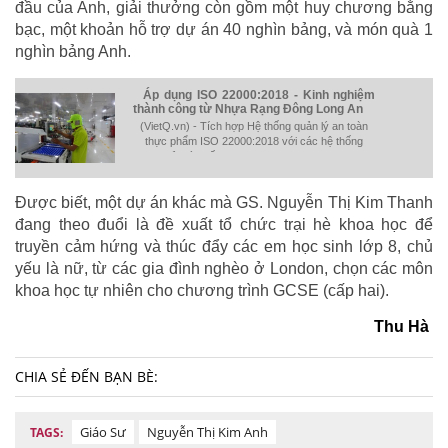
đầu của Anh, giải thưởng còn gồm một huy chương bằng
bạc, một khoản hỗ trợ dự án 40 nghìn bảng, và món quà 1
nghìn bảng Anh.
Áp dụng ISO 22000:2018 - Kinh nghiệm
thành công từ Nhựa Rạng Đông Long An
(VietQ.vn) - Tích hợp Hệ thống quản lý an toàn
thực phẩm ISO 22000:2018 với các hệ thống
quản lý chất lượng ISO 9001:2015, ISO
14001:2015,…đã mang lại kết quả đáng kể cho
Công ty CP Nhựa Rạng Đông Long An.
Được biết, một dự án khác mà GS. Nguyễn Thị Kim Thanh
đang theo đuổi là đề xuất tổ chức trại hè khoa học để
truyền cảm hứng và thúc đẩy các em học sinh lớp 8, chủ
yếu là nữ, từ các gia đình nghèo ở London, chọn các môn
khoa học tự nhiên cho chương trình GCSE (cấp hai).
Thu Hà
CHIA SẺ ĐẾN BẠN BÈ:
Giáo Sư
Nguyễn Thị Kim Anh
TAGS: