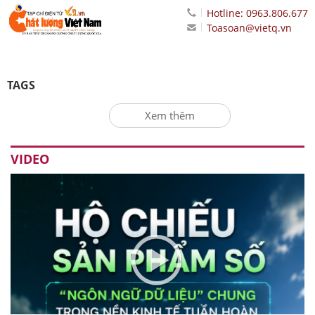
Hotline: 0963.806.677
Toasoan@vietq.vn
TAGS
Xem thêm
VIDEO