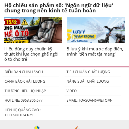
Hộ chiếu sản phẩm số: 'Ngôn ngữ dữ liệu'
chung trong nền kinh tế tuần hoàn
Hiểu đúng quy chuẩn kỹ
5 lưu ý khi mua xe đạp điện,
thuật khi lựa chọn ghế ngồi
tránh 'tiền mất tật mang'
ô tô cho trẻ
DIỄN ĐÀN CHÍNH SÁCH
TIÊU CHUẨN CHẤT LƯỢNG
CẢNH BÁO CHẤT LƯỢNG
NĂNG SUẤT CHẤT LƯỢNG
THƯƠNG HIỆU HỘI NHẬP
VIDEO
HOTLINE: 0963.806.677
EMAIL:
TOASOAN@VIETQ.VN
LIÊN HỆ QUẢNG CÁO :
TEL:0988.624.621