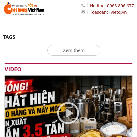
Hotline: 0963.806.677
Toasoan@vietq.vn
TAGS
Xem thêm
VIDEO