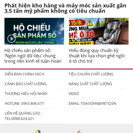
Phát hiện kho hàng và máy móc sản xuất gần
3,5 tấn mỹ phẩm không có tiêu chuẩn
Hộ chiếu sản phẩm số:
Hiểu đúng quy chuẩn kỹ
'Ngôn ngữ dữ liệu' chung
thuật khi lựa chọn ghế ngồi
trong nền kinh tế tuần hoàn
ô tô cho trẻ
DIỄN ĐÀN CHÍNH SÁCH
TIÊU CHUẨN CHẤT LƯỢNG
CẢNH BÁO CHẤT LƯỢNG
NĂNG SUẤT CHẤT LƯỢNG
THƯƠNG HIỆU HỘI NHẬP
VIDEO
HOTLINE: 0963.806.677
EMAIL:
TOASOAN@VIETQ.VN
LIÊN HỆ QUẢNG CÁO :
TEL:0988.624.621