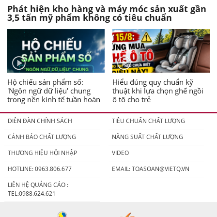
Phát hiện kho hàng và máy móc sản xuất gần
3,5 tấn mỹ phẩm không có tiêu chuẩn
Hộ chiếu sản phẩm số:
Hiểu đúng quy chuẩn kỹ
'Ngôn ngữ dữ liệu' chung
thuật khi lựa chọn ghế ngồi
trong nền kinh tế tuần hoàn
ô tô cho trẻ
DIỄN ĐÀN CHÍNH SÁCH
TIÊU CHUẨN CHẤT LƯỢNG
CẢNH BÁO CHẤT LƯỢNG
NĂNG SUẤT CHẤT LƯỢNG
THƯƠNG HIỆU HỘI NHẬP
VIDEO
HOTLINE: 0963.806.677
EMAIL:
TOASOAN@VIETQ.VN
LIÊN HỆ QUẢNG CÁO :
TEL:0988.624.621