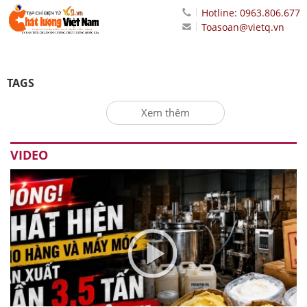
Hotline: 0963.806.677
Toasoan@vietq.vn
TAGS
Xem thêm
VIDEO