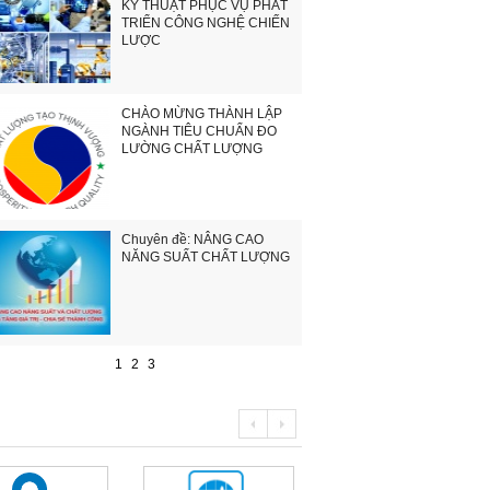
KỸ THUẬT PHỤC VỤ PHÁT
TRIỂN CÔNG NGHỆ CHIẾN
LƯỢC
CHÀO MỪNG THÀNH LẬP
NGÀNH TIÊU CHUẨN ĐO
LƯỜNG CHẤT LƯỢNG
Chuyên đề: NÂNG CAO
NĂNG SUẤT CHẤT LƯỢNG
1
2
3