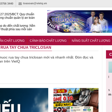
toasoan@vietq.vn
43756 3440
27:2025/BCT: Quy chuẩn
ng chuẩn quản lý an toàn
rình thủy điện
p đo đến chất lượng: Nền
ỹ thuật phía sau mỗi sản
n cư Phước Thọ: Hạt nhân
 hoạch đô thị tri thức tại
UẨN CHẤT LƯỢNG
CẢNH BÁO CHẤT LƯỢNG
NĂNG SUẤT CHẤT LƯỢNG
Long
C RUA TAY CHUA TRICLOSAN
C
ề nuoc rua tay chua triclosan mới và nhanh nhất. Đón đọc và
san trên VietQ
Cảnh báo
Thu hồi
Sản phẩm
Lạm dụng
Bột rau
n
sản phẩm
toàn quốc
kém chất
sữa tươi
‘d
ác
nhập ngoại
và tiêu hủy
lượng đã
cho trẻ
p
n
bị thu hồi
nước rửa
bỏ qua
nhỏ: Cảnh
c
 đạt
do mất an
tay dạng
những
báo sai lầm
ti
uẩn
toàn có thể
bọt Layer
bước kiểm
dẫn tới
g
àn
xuất hiện
Clean do
soát nào?
nhiều hệ
h
tại Việt Nam
sản xuất
lụy sức