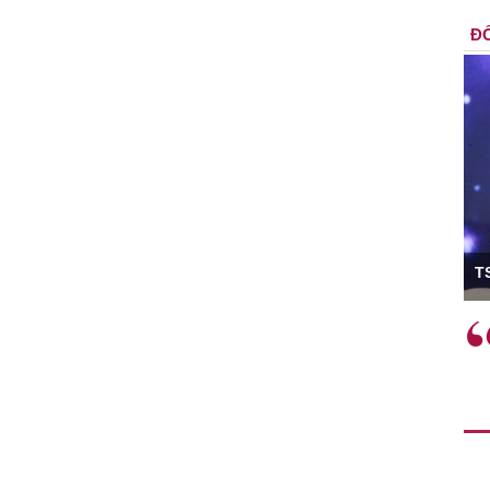
ĐỐ
ó Viện trưởng
T
ệc phải làm
Việc sử dụng hiệu quả chính
và trên thực tế
sách tài khóa không chỉ mang ý
 hành như tăng
nghĩa hỗ trợ ngắn hạn mà còn
a học công
đóng vai trò tạo nền tảng cho
 các cơ chế
tăng trưởng bền vững dài hạn.
i mới sáng tạo,