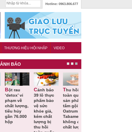
Hotline:
0963.806.677
THƯƠNG HIỆU HỘI NHẬP
VIDEO
ẢNH BÁO
Cảnh báo
Thu hồi
Thu hồi
Người tiêu
etox’ vi
39 lô thực
toàn quốc
Cao lỏng
dùng cần
hạm về
phẩm bảo
sản phẩm
Cảm cúm
cảnh giác
hất lượng,
vệ sức
tắm gội
Bảo
lựa chọn
êu hủy
khỏe giả,
Oatrum và
Phương
thịt lợn đ
ần 76.000
kém chất
Tabame Pro
không đạt
tiêu chuẩ
ộp
lượng bị
không đạt
chất lượng
và an toà
thu hồi
chất lượng