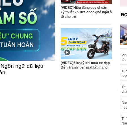
trái phép
khỏe
[VIDEO]Hiểu đúng quy chuẩn
kỹ thuật khi lựa chọn ghế ngồi ô
ĐỌ
tô cho trẻ
Vin
tốc
[VIDEO]5 lưu ý khi mua xe đạp
'Ngôn ngữ dữ liệu'
điện, tránh 'tiền mất tật mang'
TCV
oàn
lượ
Thu
chấ
Ban
học
Thà
Nam