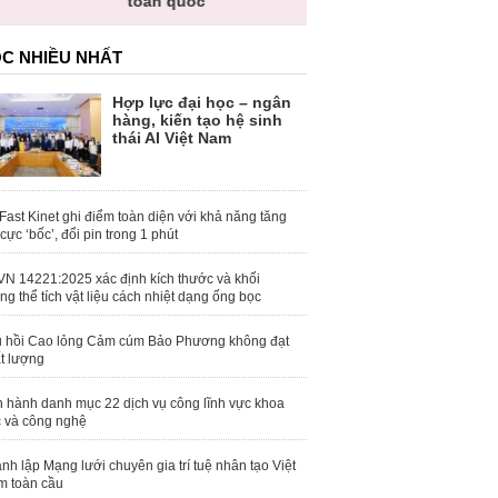
toàn quốc
C NHIỀU NHẤT
Hợp lực đại học – ngân
hàng, kiến tạo hệ sinh
thái AI Việt Nam
Fast Kinet ghi điểm toàn diện với khả năng tăng
 cực ‘bốc’, đổi pin trong 1 phút
N 14221:2025 xác định kích thước và khối
ng thể tích vật liệu cách nhiệt dạng ống bọc
 hồi Cao lỏng Cảm cúm Bảo Phương không đạt
t lượng
 hành danh mục 22 dịch vụ công lĩnh vực khoa
 và công nghệ
nh lập Mạng lưới chuyên gia trí tuệ nhân tạo Việt
 toàn cầu