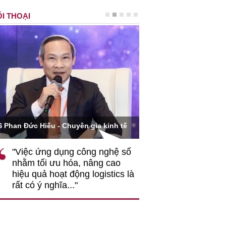
I THOẠI
Ông Hoàng Quang Phòn
S Phan Đức Hiếu - Chuyên gia kinh tế
VCCI
"Việc ứng dụng công nghệ số
""Theo tôi, cần 
nhằm tối ưu hóa, nâng cao
gốc rễ về nhận
hiệu quả hoạt động logistics là
nghiệp cần coi
rất có ý nghĩa..."
động hài hoà là
triển..."