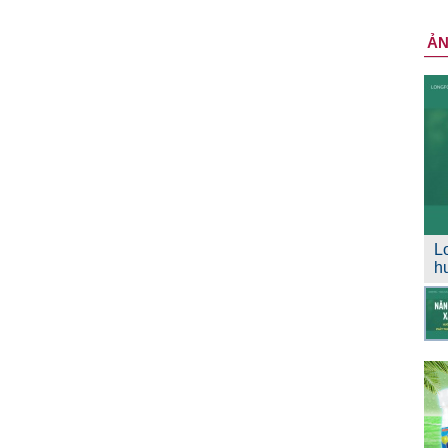
Ả
L
h