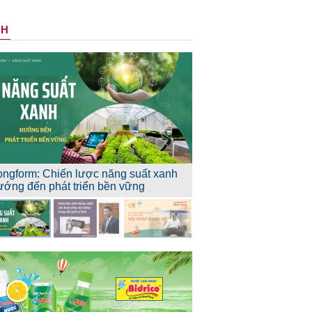
NH
ongform: Chiến lược năng suất xanh
ướng đến phát triển bền vững