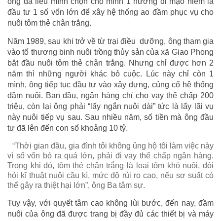
ông đã liều mình chọn cho mình 1 hướng đi mạo hiểm là
đầu tư 1 số vốn lớn để xây hệ thống ao đầm phục vụ cho
nuôi tôm thẻ chân trắng.
Năm 1989, sau khi trở về từ trại điều dưỡng, ông tham gia
vào tổ thương binh nuôi trồng thủy sản của xã Giao Phong
bắt đầu nuôi tôm thẻ chân trắng. Nhưng chỉ được hơn 2
năm thì những người khác bỏ cuộc. Lúc này chỉ còn 1
mình, ông tiếp tục đầu tư vào xây dựng, củng cố hệ thống
đầm nuôi. Ban đầu, ngân hàng chỉ cho vay thế chấp 200
triệu, còn lại ông phải “lấy ngắn nuôi dài” tức là lấy lãi vụ
này nuôi tiếp vụ sau. Sau nhiều năm, số tiền mà ông đầu
tư đã lên đến con số khoảng 10 tỷ.
“Thời gian đầu, gia đình tôi không ủng hộ tôi làm việc này
vì số vốn bỏ ra quá lớn, phải đi vay thế chấp ngân hàng.
Trong khi đó, tôm thẻ chân trắng là loại tôm khó nuôi, đòi
hỏi kĩ thuật nuôi cầu kì, mức độ rủi ro cao, nếu sơ suất có
thể gây ra thiệt hại lớn”, ông Ba tâm sự.
Tuy vậy, với quyết tâm cao không lùi bước, đến nay, đầm
nuôi của ông đã được trang bị đầy đủ các thiết bị và máy