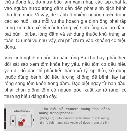
thừa đọng lại, do mưa bão làm xâm nhập các tạp chất lạ
vào nguồn nước trong đầm dẫn đến phát sinh dịch bệnh
cho tôm nuôi. Vì vậy, để tránh ô nhiễm nguồn nước trong
các ao nuôi, sau mỗi vụ thu hoạch gia đình ông phải tập
trung kiểm tra, xử lý môi trường, vệ sinh lòng các ao đầm:
bạt bùn, lót bạt lòng đầm và sử dụng thuốc khử trùng an
toàn. Cứ mỗi vụ như vậy, chi phí chi ra vào khoảng 40 triệu
đồng.
Với kinh nghiệm nuôi lâu năm, ông Ba cho hay, phải theo
dõi sát sao xem tôm khỏe hay yếu, nếu tôm có dấu hiệu
yếu đi, đỏ đầu thì phải tiến hành xử lý kịp thời, sử dụng
thuốc đúng bệnh, đủ liều lượng không để bệnh lây lan
rộng sang tôm khỏe trong đầm. Đặc biệt ngay từ ban đầu,
phải chọn giống tôm có nguồn gốc, xuất xứ rõ ràng, có
thương hiệu đáng tin cậy.
Tìm hiểu về camera mang tính ‘cách
mạng’ trong Iphone 8
(VietQ.vn) - Một camera selfie được cho là mang
tính ‘cách mạng’ của Apple sẽ được trang bị trên
Iphone 8.