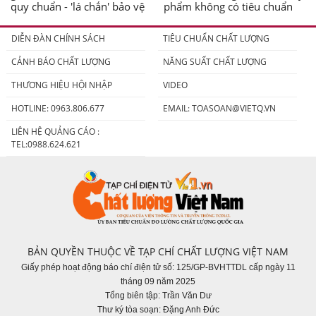
quy chuẩn - 'lá chắn' bảo vệ
phẩm không có tiêu chuẩn
người tiêu dùng
DIỄN ĐÀN CHÍNH SÁCH
TIÊU CHUẨN CHẤT LƯỢNG
CẢNH BÁO CHẤT LƯỢNG
NĂNG SUẤT CHẤT LƯỢNG
THƯƠNG HIỆU HỘI NHẬP
VIDEO
HOTLINE: 0963.806.677
EMAIL:
TOASOAN@VIETQ.VN
LIÊN HỆ QUẢNG CÁO :
TEL:0988.624.621
BẢN QUYỀN THUỘC VỀ TẠP CHÍ CHẤT LƯỢNG VIỆT NAM
Giấy phép hoạt động báo chí điện tử số: 125/GP-BVHTTDL cấp ngày 11
tháng 09 năm 2025
Tổng biên tập: Trần Văn Dư
Thư ký tòa soạn: Đặng Anh Đức