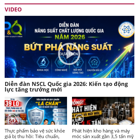
VIDEO
Diễn đàn NSCL Quốc gia 2026: Kiến tạo động
lực tăng trưởng mới
Thực phẩm bảo vệ sức khỏe
Phát hiện kho hàng và máy
giả bị thu hồi: Tiêu chuẩn,
móc sản xuất gần 3,5 tấn mỹ