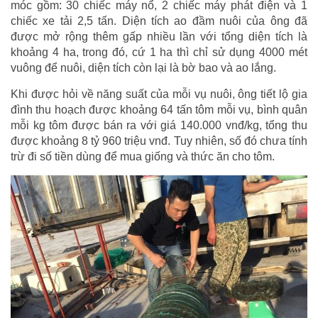
móc gồm: 30 chiếc máy nổ, 2 chiếc máy phát điện và 1
chiếc xe tải 2,5 tấn. Diện tích ao đầm nuôi của ông đã
được mở rộng thêm gấp nhiều lần với tổng diện tích là
khoảng 4 ha, trong đó, cứ 1 ha thì chỉ sử dụng 4000 mét
vuông để nuôi, diện tích còn lại là bờ bao và ao lắng.
Khi được hỏi về năng suất của mỗi vụ nuôi, ông tiết lộ gia
đình thu hoạch được khoảng 64 tấn tôm mỗi vụ, bình quân
mỗi kg tôm được bán ra với giá 140.000 vnđ/kg, tổng thu
được khoảng 8 tỷ 960 triệu vnđ. Tuy nhiên, số đó chưa tính
trừ đi số tiền dùng để mua giống và thức ăn cho tôm.