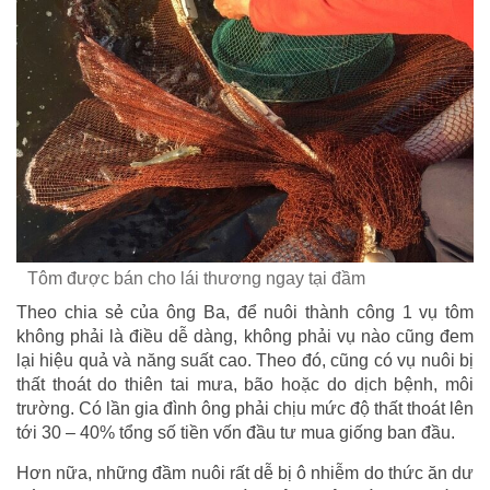
Tôm được bán cho lái thương ngay tại đầm
Theo chia sẻ của ông Ba, để nuôi thành công 1 vụ tôm
không phải là điều dễ dàng, không phải vụ nào cũng đem
lại hiệu quả và năng suất cao. Theo đó, cũng có vụ nuôi bị
thất thoát do thiên tai mưa, bão hoặc do dịch bệnh, môi
trường. Có lần gia đình ông phải chịu mức độ thất thoát lên
tới 30 – 40% tổng số tiền vốn đầu tư mua giống ban đầu.
Hơn nữa, những đầm nuôi rất dễ bị ô nhiễm do thức ăn dư