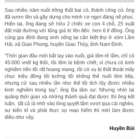
Sau nhiều năm nuôi trồng thất bại có, thành công có, ông
đã vươn lên và gây dựng cho mình cơ ngơi đáng nể phục.
Hiện tại, ông đang sở hữu 2 chiếc xe con 4 chỗ, 25 xuất
đất mặt đường với tổng giá trị lên đến hơn 6 tỉ đồng. Ông
cùng gia đình đang sinh sống tại căn biệt thự ở xóm Lâm
Hải, xã Giao Phong, huyện Giao Thủy, tỉnh Nam Định.
“Thời gian đầu mới bắt tay vào nuôi, giá tôm rẻ lắm, chỉ có
45.000 vnđ/ kg thôi, rồi tôm bị bệnh chết, vì chưa có kinh
nghiệm nên tôi rất hoang mang, rồi có vụ bị thất thoát mấy
chục triệu đồng tôi tưởng tôi không thể nuôi tôm tiếp,
nhưng cứ sau nhiều lần như thế tôi tích lũy được nhiều
kinh nghiệm trong tay”, ông Ba tâm sự. Nhưng nhìn lại
quãng thời gian và những thành quả đạt được thì ông kết
luận, tất cả là nhờ vào lòng quyết tâm vượt qua cái nghèo,
sự kiên trì và phải thực sự mạo hiểm thì mới làm được
điều như vậy.
Huyền Bùi