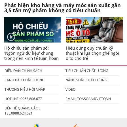
Phát hiện kho hàng và máy móc sản xuất gần
3,5 tấn mỹ phẩm không có tiêu chuẩn
Hộ chiếu sản phẩm số:
Hiểu đúng quy chuẩn kỹ
'Ngôn ngữ dữ liệu' chung
thuật khi lựa chọn ghế ngồi
trong nền kinh tế tuần hoàn
ô tô cho trẻ
DIỄN ĐÀN CHÍNH SÁCH
TIÊU CHUẨN CHẤT LƯỢNG
CẢNH BÁO CHẤT LƯỢNG
NĂNG SUẤT CHẤT LƯỢNG
THƯƠNG HIỆU HỘI NHẬP
VIDEO
HOTLINE: 0963.806.677
EMAIL:
TOASOAN@VIETQ.VN
LIÊN HỆ QUẢNG CÁO :
TEL:0988.624.621