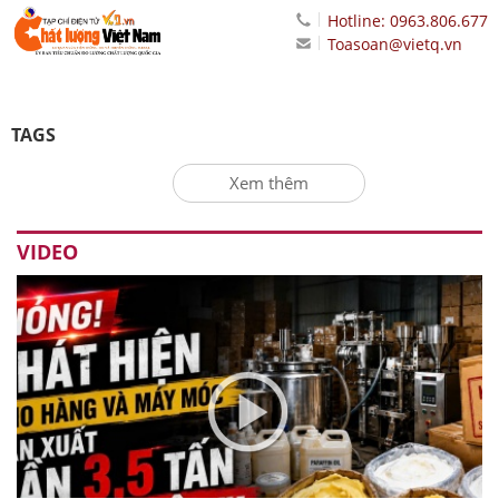
Hotline: 0963.806.677
Toasoan@vietq.vn
TAGS
Xem thêm
VIDEO