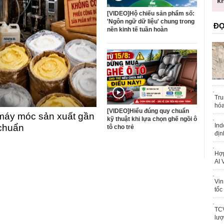
trái phép
k
[VIDEO]Hộ chiếu sản phẩm số:
'Ngôn ngữ dữ liệu' chung trong
ĐỌ
nền kinh tế tuần hoàn
Tru
hóa
[VIDEO]Hiểu đúng quy chuẩn
máy móc sản xuất gần
kỹ thuật khi lựa chọn ghế ngồi ô
Ind
 chuẩn
tô cho trẻ
địn
Hợp
AI 
Vin
tốc
TCV
lượ