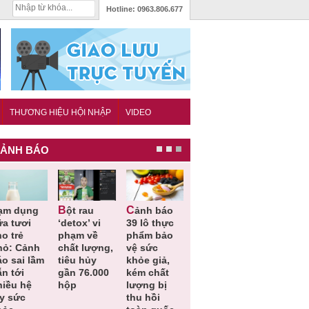
Hotline:
0963.806.677
THƯƠNG HIỆU HỘI NHẬP
VIDEO
ẢNH BÁO
Bột rau
Cảnh báo
Thu hồi đồ
Thu hồi
ữa tươi
‘detox’ vi
39 lô thực
ngủ trẻ em
Cao lỏng
o trẻ
phạm về
phẩm bảo
Michley do
Cảm cúm
hỏ: Cảnh
chất lượng,
vệ sức
không đáp
Bảo
áo sai lầm
tiêu hủy
khỏe giả,
ứng tiêu
Phương
n tới
gần 76.000
kém chất
chuẩn an
không đạ
hiều hệ
hộp
lượng bị
toàn
chất lượn
ụy sức
thu hồi