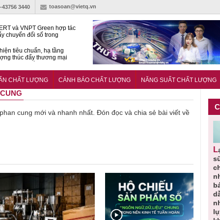
toasoan@vietq.vn
)-43756 3440
RT và VNPT Green hợp tác
ẩy chuyển đổi số trong
 nhận nông nghiệp
hiện tiêu chuẩn, hạ tầng
ượng thúc đẩy thương mại
ng nghệ chiến lược
14380-1:2025 về máy
 di động
UẨN CHẤT LƯỢNG
CẢNH BÁO CHẤT LƯỢNG
NĂNG SUẤT CHẤT LƯỢNG
N CUNG
C
ề phan cung mới và nhanh nhất. Đón đọc và chia sẻ bài viết về
Người tiêu
Cảnh báo
Thu hồi
Sản phẩm
Lạm dụng
g
dùng cần
sản phẩm
toàn quốc
kém chất
s
m
cảnh giác
nhập ngoại
và tiêu hủy
lượng đã
ch
lựa chọn
bị thu hồi
nước rửa
bỏ qua
n
thịt lợn đạt
do mất an
tay dạng
những
b
ạt
tiêu chuẩn
toàn có thể
bọt Layer
bước kiểm
dẫ
ợng
và an toàn
xuất hiện
Clean do
soát nào?
n
tại Việt Nam
sản xuất
l