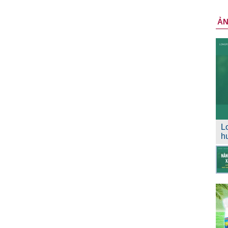
Ả
L
h