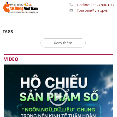
Hotline: 0963.806.677
Toasoan@vietq.vn
TAGS
Xem thêm
VIDEO