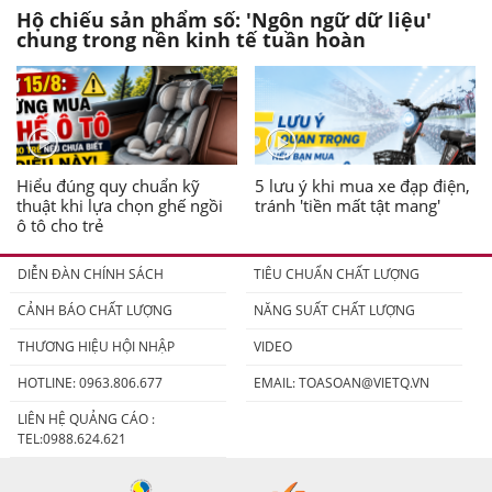
Hộ chiếu sản phẩm số: 'Ngôn ngữ dữ liệu'
chung trong nền kinh tế tuần hoàn
Hiểu đúng quy chuẩn kỹ
5 lưu ý khi mua xe đạp điện,
thuật khi lựa chọn ghế ngồi
tránh 'tiền mất tật mang'
ô tô cho trẻ
DIỄN ĐÀN CHÍNH SÁCH
TIÊU CHUẨN CHẤT LƯỢNG
CẢNH BÁO CHẤT LƯỢNG
NĂNG SUẤT CHẤT LƯỢNG
THƯƠNG HIỆU HỘI NHẬP
VIDEO
HOTLINE: 0963.806.677
EMAIL:
TOASOAN@VIETQ.VN
LIÊN HỆ QUẢNG CÁO :
TEL:0988.624.621