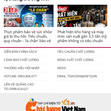
Thực phẩm bảo vệ sức khỏe
Phát hiện kho hàng và máy
giả bị thu hồi: Tiêu chuẩn,
móc sản xuất gần 3,5 tấn mỹ
quy chuẩn - 'lá chắn' bảo vệ
phẩm không có tiêu chuẩn
người tiêu dùng
DIỄN ĐÀN CHÍNH SÁCH
TIÊU CHUẨN CHẤT LƯỢNG
CẢNH BÁO CHẤT LƯỢNG
NĂNG SUẤT CHẤT LƯỢNG
THƯƠNG HIỆU HỘI NHẬP
VIDEO
HOTLINE: 0963.806.677
EMAIL:
TOASOAN@VIETQ.VN
LIÊN HỆ QUẢNG CÁO :
TEL:0988.624.621