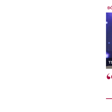
ĐỐ
ó Viện trưởng
T
ệc phải làm
Việc sử dụng hiệu quả chính
và trên thực tế
sách tài khóa không chỉ mang ý
 hành như tăng
nghĩa hỗ trợ ngắn hạn mà còn
a học công
đóng vai trò tạo nền tảng cho
 các cơ chế
tăng trưởng bền vững dài hạn.
i mới sáng tạo,