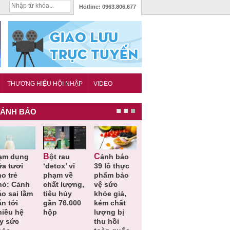
Hotline:
0963.806.677
THƯƠNG HIỆU HỘI NHẬP
VIDEO
ẢNH BÁO
Bột rau
Cảnh báo
Thu hồi đồ
Thu hồi
ữa tươi
‘detox’ vi
39 lô thực
ngủ trẻ em
Cao lỏng
o trẻ
phạm về
phẩm bảo
Michley do
Cảm cúm
hỏ: Cảnh
chất lượng,
vệ sức
không đáp
Bảo
áo sai lầm
tiêu hủy
khỏe giả,
ứng tiêu
Phương
n tới
gần 76.000
kém chất
chuẩn an
không đạ
hiều hệ
hộp
lượng bị
toàn
chất lượn
ụy sức
thu hồi