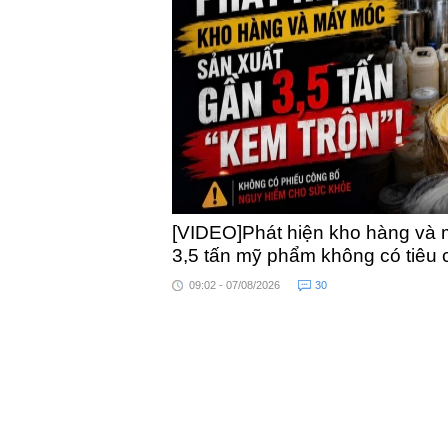
khỏe
toàn quốc
[VIDEO]Phát hiện kho hàng và 
3,5 tấn mỹ phẩm không có tiêu
09:02 - 07/08/2026
30