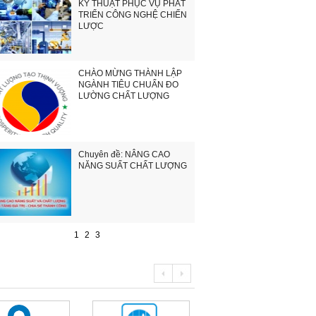
KỸ THUẬT PHỤC VỤ PHÁT
TRIỂN CÔNG NGHỆ CHIẾN
LƯỢC
CHÀO MỪNG THÀNH LẬP
NGÀNH TIÊU CHUẨN ĐO
LƯỜNG CHẤT LƯỢNG
Chuyên đề: NÂNG CAO
NĂNG SUẤT CHẤT LƯỢNG
1
2
3