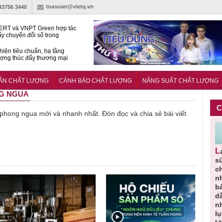
toasoan@vietq.vn
-43756 3440
RT và VNPT Green hợp tác
ẩy chuyển đổi số trong
 nhận nông nghiệp
hiện tiêu chuẩn, hạ tầng
ượng thúc đẩy thương mại
ng nghệ chiến lược
14380-1:2025 về máy
 di động
UẨN CHẤT LƯỢNG
CẢNH BÁO CHẤT LƯỢNG
NĂNG SUẤT CHẤT LƯỢNG
NG NGUA
C
ề phong ngua mới và nhanh nhất. Đón đọc và chia sẻ bài viết
Người tiêu
Cảnh báo
Thu hồi
Sản phẩm
Lạm dụng
g
dùng cần
sản phẩm
toàn quốc
kém chất
s
m
cảnh giác
nhập ngoại
và tiêu hủy
lượng đã
ch
lựa chọn
bị thu hồi
nước rửa
bỏ qua
n
thịt lợn đạt
do mất an
tay dạng
những
b
ạt
tiêu chuẩn
toàn có thể
bọt Layer
bước kiểm
dẫ
ợng
và an toàn
xuất hiện
Clean do
soát nào?
n
tại Việt Nam
sản xuất
l