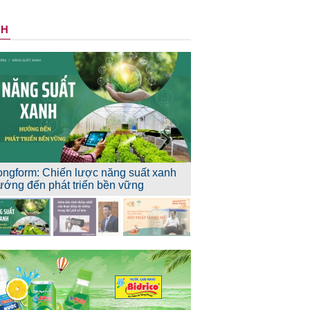
NH
ongform: Chiến lược năng suất xanh
ướng đến phát triển bền vững