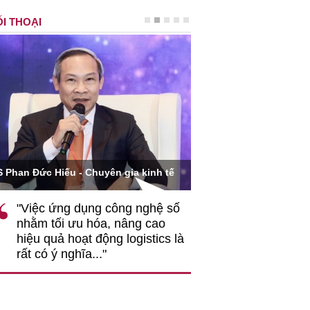
I THOẠI
Ông Hoàng Quang Phòn
S Phan Đức Hiếu - Chuyên gia kinh tế
VCCI
"Việc ứng dụng công nghệ số
""Theo tôi, cần 
nhằm tối ưu hóa, nâng cao
gốc rễ về nhận
hiệu quả hoạt động logistics là
nghiệp cần coi
rất có ý nghĩa..."
động hài hoà là
triển..."