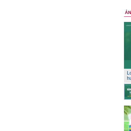
Ả
L
h