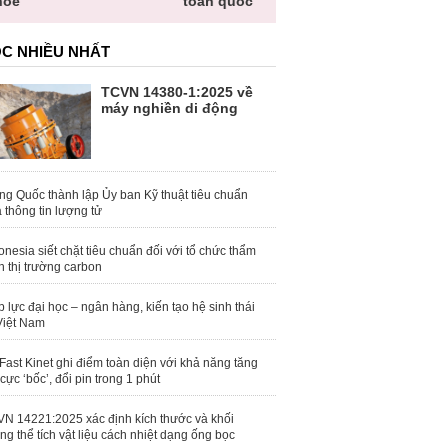
hỏe
toàn quốc
C NHIỀU NHẤT
TCVN 14380-1:2025 về
máy nghiền di động
ng Quốc thành lập Ủy ban Kỹ thuật tiêu chuẩn
 thông tin lượng tử
onesia siết chặt tiêu chuẩn đối với tổ chức thẩm
h thị trường carbon
 lực đại học – ngân hàng, kiến tạo hệ sinh thái
Việt Nam
Fast Kinet ghi điểm toàn diện với khả năng tăng
 cực ‘bốc’, đổi pin trong 1 phút
N 14221:2025 xác định kích thước và khối
ng thể tích vật liệu cách nhiệt dạng ống bọc