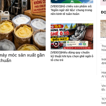
trái phép
k
[VIDEO]Hộ chiếu sản phẩm số:
'Ngôn ngữ dữ liệu' chung trong
ĐỌ
nền kinh tế tuần hoàn
Tru
hóa
[VIDEO]Hiểu đúng quy chuẩn
máy móc sản xuất gần
kỹ thuật khi lựa chọn ghế ngồi ô
Ind
 chuẩn
tô cho trẻ
địn
Hợp
AI 
Vin
tốc
TCV
lượ