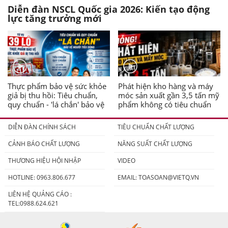
Diễn đàn NSCL Quốc gia 2026: Kiến tạo động
lực tăng trưởng mới
Thực phẩm bảo vệ sức khỏe
Phát hiện kho hàng và máy
giả bị thu hồi: Tiêu chuẩn,
móc sản xuất gần 3,5 tấn mỹ
quy chuẩn - 'lá chắn' bảo vệ
phẩm không có tiêu chuẩn
người tiêu dùng
DIỄN ĐÀN CHÍNH SÁCH
TIÊU CHUẨN CHẤT LƯỢNG
CẢNH BÁO CHẤT LƯỢNG
NĂNG SUẤT CHẤT LƯỢNG
THƯƠNG HIỆU HỘI NHẬP
VIDEO
HOTLINE: 0963.806.677
EMAIL:
TOASOAN@VIETQ.VN
LIÊN HỆ QUẢNG CÁO :
TEL:0988.624.621