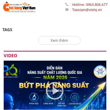
Hotline: 0963.806.677
Toasoan@vietq.vn
TAGS
Xem thêm
VIDEO