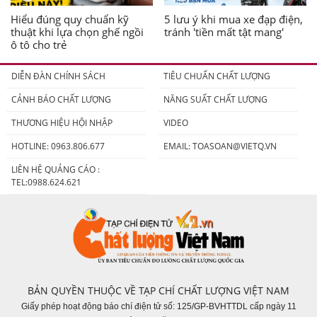
Hiểu đúng quy chuẩn kỹ
5 lưu ý khi mua xe đạp điện,
thuật khi lựa chọn ghế ngồi
tránh 'tiền mất tật mang'
ô tô cho trẻ
DIỄN ĐÀN CHÍNH SÁCH
TIÊU CHUẨN CHẤT LƯỢNG
CẢNH BÁO CHẤT LƯỢNG
NĂNG SUẤT CHẤT LƯỢNG
THƯƠNG HIỆU HỘI NHẬP
VIDEO
HOTLINE: 0963.806.677
EMAIL:
TOASOAN@VIETQ.VN
LIÊN HỆ QUẢNG CÁO :
TEL:0988.624.621
BẢN QUYỀN THUỘC VỀ TẠP CHÍ CHẤT LƯỢNG VIỆT NAM
Giấy phép hoạt động báo chí điện tử số: 125/GP-BVHTTDL cấp ngày 11