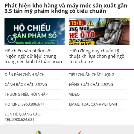
Phát hiện kho hàng và máy móc sản xuất gần
3,5 tấn mỹ phẩm không có tiêu chuẩn
Hộ chiếu sản phẩm số:
Hiểu đúng quy chuẩn kỹ
'Ngôn ngữ dữ liệu' chung
thuật khi lựa chọn ghế ngồi
trong nền kinh tế tuần hoàn
ô tô cho trẻ
DIỄN ĐÀN CHÍNH SÁCH
TIÊU CHUẨN CHẤT LƯỢNG
CẢNH BÁO CHẤT LƯỢNG
NĂNG SUẤT CHẤT LƯỢNG
THƯƠNG HIỆU HỘI NHẬP
VIDEO
HOTLINE: 0963.806.677
EMAIL:
TOASOAN@VIETQ.VN
LIÊN HỆ QUẢNG CÁO :
TEL:0988.624.621