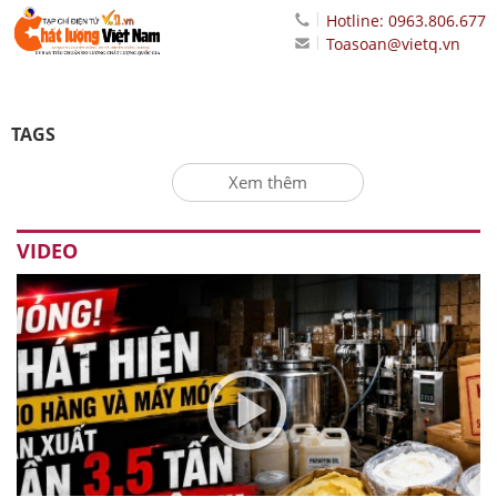
Hotline: 0963.806.677
Toasoan@vietq.vn
TAGS
Xem thêm
VIDEO