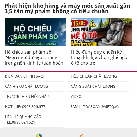
Phát hiện kho hàng và máy móc sản xuất gần
3,5 tấn mỹ phẩm không có tiêu chuẩn
Hộ chiếu sản phẩm số:
Hiểu đúng quy chuẩn kỹ
'Ngôn ngữ dữ liệu' chung
thuật khi lựa chọn ghế ngồi
trong nền kinh tế tuần hoàn
ô tô cho trẻ
DIỄN ĐÀN CHÍNH SÁCH
TIÊU CHUẨN CHẤT LƯỢNG
CẢNH BÁO CHẤT LƯỢNG
NĂNG SUẤT CHẤT LƯỢNG
THƯƠNG HIỆU HỘI NHẬP
VIDEO
HOTLINE: 0963.806.677
EMAIL:
TOASOAN@VIETQ.VN
LIÊN HỆ QUẢNG CÁO :
TEL:0988.624.621