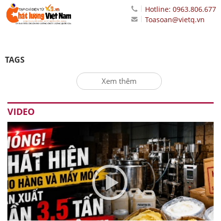
Hotline: 0963.806.677
Toasoan@vietq.vn
TAGS
Xem thêm
VIDEO