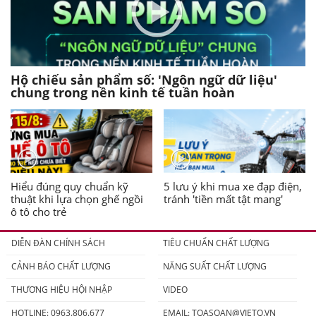
Hộ chiếu sản phẩm số: 'Ngôn ngữ dữ liệu'
chung trong nền kinh tế tuần hoàn
Hiểu đúng quy chuẩn kỹ
5 lưu ý khi mua xe đạp điện,
thuật khi lựa chọn ghế ngồi
tránh 'tiền mất tật mang'
ô tô cho trẻ
DIỄN ĐÀN CHÍNH SÁCH
TIÊU CHUẨN CHẤT LƯỢNG
CẢNH BÁO CHẤT LƯỢNG
NĂNG SUẤT CHẤT LƯỢNG
THƯƠNG HIỆU HỘI NHẬP
VIDEO
HOTLINE: 0963.806.677
EMAIL:
TOASOAN@VIETQ.VN