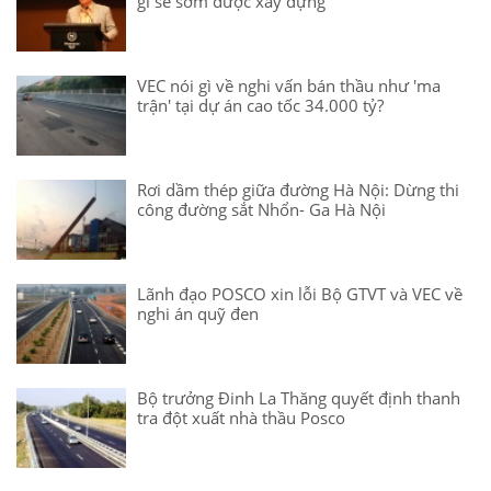
gỉ sẽ sớm được xây dựng
VEC nói gì về nghi vấn bán thầu như 'ma
trận' tại dự án cao tốc 34.000 tỷ?
Rơi dầm thép giữa đường Hà Nội: Dừng thi
công đường sắt Nhổn- Ga Hà Nội
Lãnh đạo POSCO xin lỗi Bộ GTVT và VEC về
nghi án quỹ đen
Bộ trưởng Đinh La Thăng quyết định thanh
tra đột xuất nhà thầu Posco