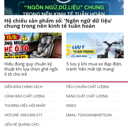
Hộ chiếu sản phẩm số: 'Ngôn ngữ dữ liệu'
chung trong nền kinh tế tuần hoàn
Hiểu đúng quy chuẩn kỹ
5 lưu ý khi mua xe đạp điện,
thuật khi lựa chọn ghế ngồi
tránh 'tiền mất tật mang'
ô tô cho trẻ
DIỄN ĐÀN CHÍNH SÁCH
TIÊU CHUẨN CHẤT LƯỢNG
CẢNH BÁO CHẤT LƯỢNG
NĂNG SUẤT CHẤT LƯỢNG
THƯƠNG HIỆU HỘI NHẬP
VIDEO
HOTLINE: 0963.806.677
EMAIL:
TOASOAN@VIETQ.VN
LIÊN HỆ QUẢNG CÁO :