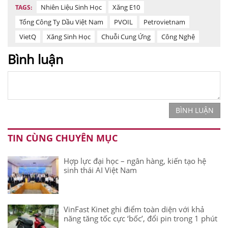
Nhiên Liệu Sinh Học
Xăng E10
TAGS:
Tổng Công Ty Dầu Việt Nam
PVOIL
Petrovietnam
VietQ
Xăng Sinh Học
Chuỗi Cung Ứng
Công Nghệ
Bình luận
BÌNH LUẬN
TIN CÙNG CHUYÊN MỤC
Hợp lực đại học – ngân hàng, kiến tạo hệ
sinh thái AI Việt Nam
VinFast Kinet ghi điểm toàn diện với khả
năng tăng tốc cực ‘bốc’, đổi pin trong 1 phút