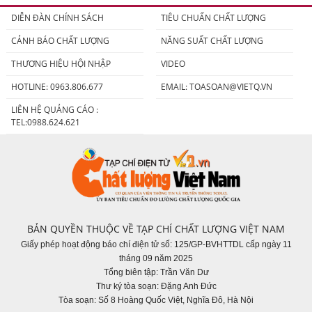
DIỄN ĐÀN CHÍNH SÁCH
TIÊU CHUẨN CHẤT LƯỢNG
CẢNH BÁO CHẤT LƯỢNG
NĂNG SUẤT CHẤT LƯỢNG
THƯƠNG HIỆU HỘI NHẬP
VIDEO
HOTLINE: 0963.806.677
EMAIL:
TOASOAN@VIETQ.VN
LIÊN HỆ QUẢNG CÁO :
TEL:0988.624.621
BẢN QUYỀN THUỘC VỀ TẠP CHÍ CHẤT LƯỢNG VIỆT NAM
Giấy phép hoạt động báo chí điện tử số: 125/GP-BVHTTDL cấp ngày 11
tháng 09 năm 2025
Tổng biên tập: Trần Văn Dư
Thư ký tòa soạn: Đặng Anh Đức
Tòa soạn: Số 8 Hoàng Quốc Việt, Nghĩa Đô, Hà Nội