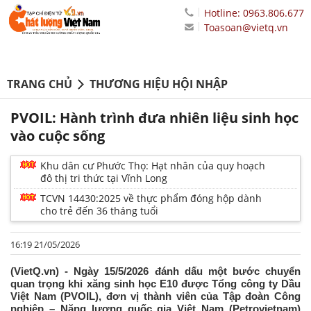
Hotline: 0963.806.677
Toasoan@vietq.vn
TRANG CHỦ
THƯƠNG HIỆU HỘI NHẬP
PVOIL: Hành trình đưa nhiên liệu sinh học
vào cuộc sống
Khu dân cư Phước Thọ: Hạt nhân của quy hoạch
đô thị tri thức tại Vĩnh Long
TCVN 14430:2025 về thực phẩm đóng hộp dành
cho trẻ đến 36 tháng tuổi
16:19 21/05/2026
(VietQ.vn) - Ngày 15/5/2026 đánh dấu một bước chuyển
quan trọng khi xăng sinh học E10 được Tổng công ty Dầu
Việt Nam (PVOIL), đơn vị thành viên của Tập đoàn Công
nghiệp – Năng lượng quốc gia Việt Nam (Petrovietnam)