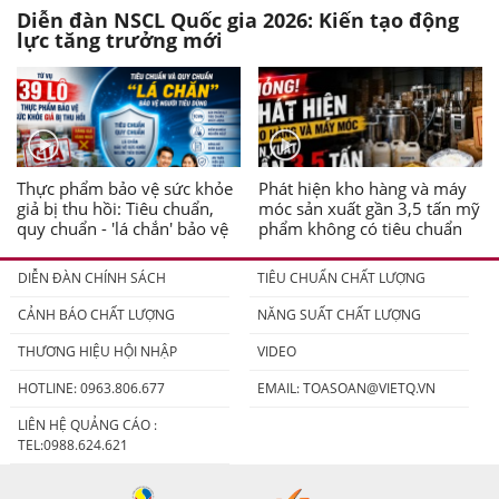
Diễn đàn NSCL Quốc gia 2026: Kiến tạo động
lực tăng trưởng mới
Thực phẩm bảo vệ sức khỏe
Phát hiện kho hàng và máy
giả bị thu hồi: Tiêu chuẩn,
móc sản xuất gần 3,5 tấn mỹ
quy chuẩn - 'lá chắn' bảo vệ
phẩm không có tiêu chuẩn
người tiêu dùng
DIỄN ĐÀN CHÍNH SÁCH
TIÊU CHUẨN CHẤT LƯỢNG
CẢNH BÁO CHẤT LƯỢNG
NĂNG SUẤT CHẤT LƯỢNG
THƯƠNG HIỆU HỘI NHẬP
VIDEO
HOTLINE: 0963.806.677
EMAIL:
TOASOAN@VIETQ.VN
LIÊN HỆ QUẢNG CÁO :
TEL:0988.624.621