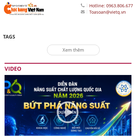
Hotline: 0963.806.677
Toasoan@vietq.vn
TAGS
Xem thêm
VIDEO